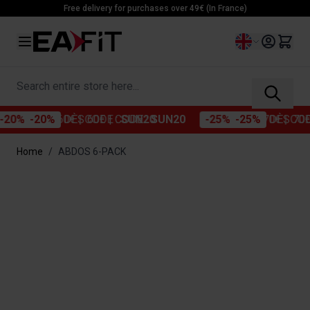
Skip to Content
Free delivery for purchases over 49€ (In France)
Language
Search entire store here...
%
DÈS 60€
| CODE :
SUN20
-25%
DÈS 70€
| CODE :
S
Home
/
ABDOS 6-PACK
Main image
Click to view image in fullscreen