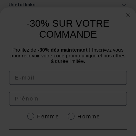
Useful links
About
-30% SUR VOTRE
Categories
COMMANDE
Need advice? Have a question?
Profitez de
-30% dès maintenant !
Inscrivez vous
We are at your service from Monday to Friday: from 9
pour recevoir votre code promo unique et nos offres
am to 12 pm and from 2 pm to 4 pm
à durée limitée.
Email
Prénom
4.6
/
5
Genre
Femme
Homme