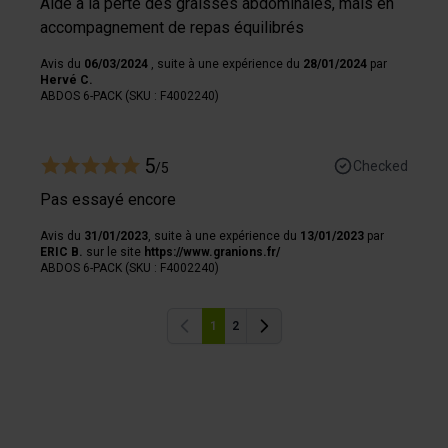
Aide à la perte des graisses abdominales, mais en
accompagnement de repas équilibrés
Avis du
06/03/2024
, suite à une expérience du
28/01/2024
par
Hervé C.
ABDOS 6-PACK (SKU : F4002240)
5
Checked
/5
Pas essayé encore
Avis du
31/01/2023
, suite à une expérience du
13/01/2023
par
ERIC B.
sur le site
https://www.granions.fr/
ABDOS 6-PACK (SKU : F4002240)
1
2
Previous
Previous