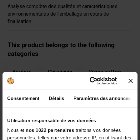
Analyse complète des qualités et caractéristiques
environnementales de l’emballage en cours de
finalisation.
This product belongs to the following
categories
Burners
Chromium
Green coffee
Green tea
Consentement
Détails
Paramètres des annonces
Utilisation responsable de vos données
REVIEWS: ABDOS 6-PACK
Nous et
nos 1022 partenaires
traitons vos données
personnelles, telles que votre adresse IP, en utilisant des
4.5/5 -
6 reviews