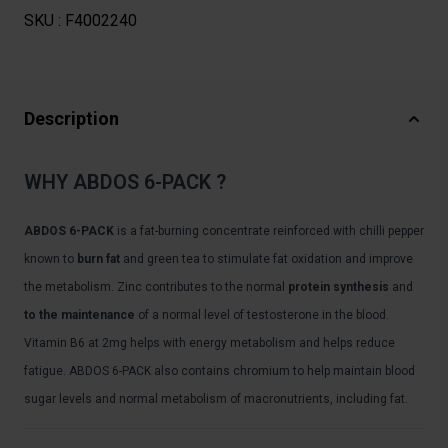
SKU :
F4002240
Description
WHY ABDOS 6-PACK ?
ABDOS 6-PACK
is a fat-burning concentrate reinforced with chilli pepper
known to
burn fat
and green tea to stimulate fat oxidation and improve
the metabolism. Zinc contributes to the normal
protein synthesis
and
to the maintenance
of a normal level of testosterone in the blood.
Vitamin B6 at 2mg helps with energy metabolism and helps reduce
fatigue. ABDOS 6-PACK also contains chromium to help maintain blood
sugar levels and normal metabolism of macronutrients, including fat.