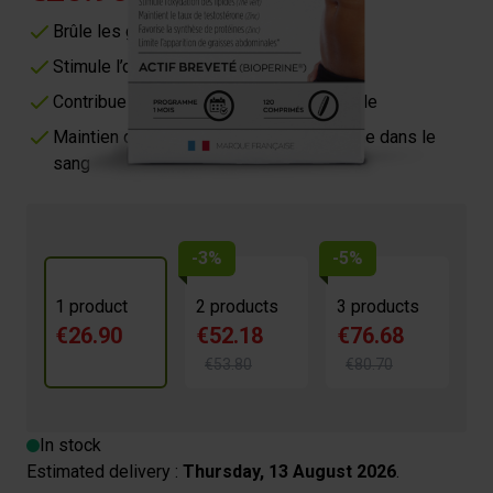
Brûle les graisses
Stimule l’oxydation des graisses
Contribue à la synthèse protéique normale
Maintien d’un taux normal de testostérone dans le
sang
-3%
-5%
1 product
2 products
3 products
€26.90
€52.18
€76.68
€53.80
€80.70
In stock
Estimated delivery :
Thursday, 13 August 2026
.