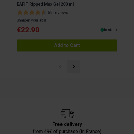
EAFIT Ripped Max Gel 200 ml
EAFI
59 reviews
Sharpen your abs!
For a
€22.90
€3
In stock
Add to Cart
Free delivery
from 49€ of purchase (In France)