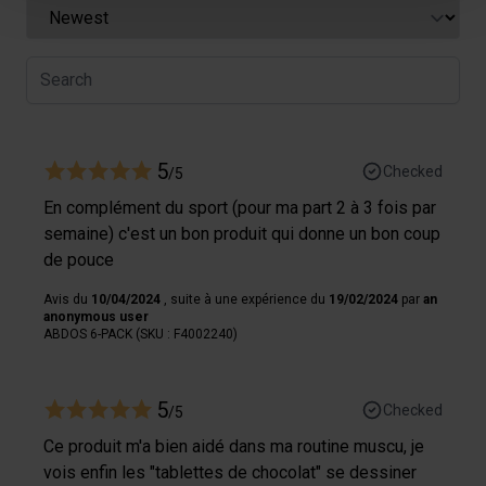
Pour en savoir plus sur le traitement de vos données
personnelles et définir vos préférences, reportez-vous à
la
section « Détails »
. Vous pouvez modifier ou retirer
votre consentement à tout moment à partir de la
déclaration sur les cookies.
Les cookies nous permettent de personnaliser le contenu
5
Checked
/5
et les annonces, afin de vous offrir des fonctionnalités
En complément du sport (pour ma part 2 à 3 fois par
relatives aux médias sociaux et de nous permettre une
semaine) c'est un bon produit qui donne un bon coup
analyse du trafic. Nous partageons également des
de pouce
informations sur votre utilisation de notre site avec nos
partenaires de médias sociaux, de publicité et analyse,
Avis du
10/04/2024
, suite à une expérience du
19/02/2024
par
an
anonymous user
qui peuvent combiner celles-ci avec des informations
ABDOS 6-PACK (SKU : F4002240)
autres que vous leur avez fournies par ailleurs ou
collectées lors de votre utilisation de leurs services.
5
Checked
/5
Ce produit m'a bien aidé dans ma routine muscu, je
vois enfin les "tablettes de chocolat" se dessiner