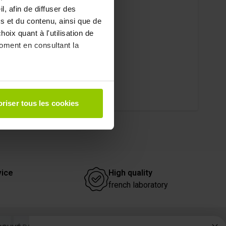
, afin de diffuser des
s et du contenu, ainsi que de
oix quant à l'utilisation de
moment en consultant la
à plusieurs mètres près
riser tous les cookies
pécifiques (empreintes
, reportez-vous à la
section «
claration sur les cookies.
 des fonctionnalités relatives
vice
High quality
t des informations sur votre
french laboratory
ui peuvent combiner celles-ci
de votre utilisation de leurs