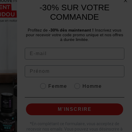
Need advice? Have a question?
-30% SUR VOTRE
We are at your service from Monday to
COMMANDE
Friday: from 9 am to 12 pm and from 2 pm
to 4 pm
Profitez de
-30% dès maintenant !
Inscrivez vous
pour recevoir votre code promo unique et nos offres
à durée limitée.
Email
Prénom
4.6
/
5
Genre
Femme
Homme
M’INSCRIRE
t.
*
En complétant ce formulaire, vous acceptez de
recevoir nos emails. Vous pouvez vous désinscrire à