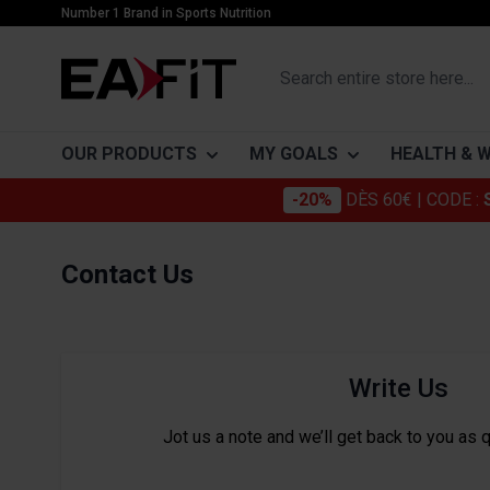
Skip to Content
Number 1 Brand in Sports Nutrition
Search entire store here...
OUR PRODUCTS
MY GOALS
HEALTH & 
-20%
DÈS 60€
| CODE :
PROTEINS
BUILDING MUSCLE
CATÉGORIES
SLIMMING
ACTIFS
Contact Us
Whey
Muscle growth
Joints
Proteins
Collagen
Gainers
Mass gain
Beauty
Burners
Omega 3
Casein
Drying and muscle definition
Everyday Well-Being
Drainers
Glucosami
Vegetable proteins
Digestion and transit
Sensors
Chondroïti
Write Us
Bars
Immune system
Detox
Mélatonin
Jot us a note and we’ll get back to you as 
Cardiovascular protection
How to get 
Probiotiqu
are thin)?
Stress