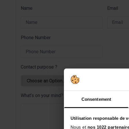
Carnitine
Sleep
Name
Email
CLA
Vitamins and Minerals
Coupe fai
Phone Number
PACKS
GOURMET
Muscle Building Packs
Bars
Mass Gain Packs
Pancakes
Contact purpose ?
Slimming and Drying Packs
Slimming Packs
Weight Loss Packs
Endurance & Energy Packs
What’s on your mind?
Consentement
Utilisation responsable de 
Nous et
nos 1022 partenair