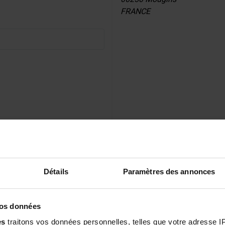
FRANCE
m
 BREAK
Détails
Paramètres des annonces
vos données
es
traitons vos données personnelles, telles que votre adresse IP,