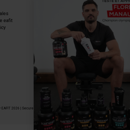
Categories
ales
Proteins
e eafit
Slimming-Dryer
icy
Energy
Recovery
Health & Wellness
Packs
Gourmet Break
 EAFIT 2026 | Secure Payment | *AFNOR NF EN 17444 Standard. See product shee