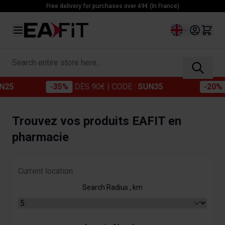
Skip to Content
Free delivery for purchases over 49€ (In France)
Language
Search entire store here...
25
-35%
DÈS 90€
| CODE :
SUN35
-20%
Trouvez vos produits EAFIT en
pharmacie
Search Radius
, km