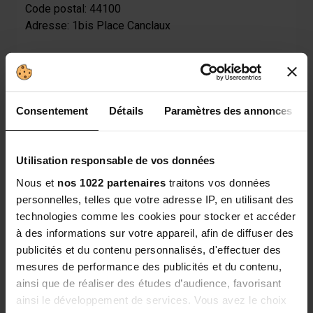
Code postal: 44100
Adresse: 1bis Place Canclaux
PHARMACIE DE L'IMMACULEE
Ville: ST NAZAIRE
Consentement
Détails
Paramètres des annonces
Code postal: 44600
Adresse: GALERIE Ciale LECLERC
Utilisation responsable de vos données
PHARMACIE DU GRAND MAINE
Nous et
nos 1022 partenaires
traitons vos données
personnelles, telles que votre adresse IP, en utilisant des
Ville: ANGERS
technologies comme les cookies pour stocker et accéder
Code postal: 49000
à des informations sur votre appareil, afin de diffuser des
Adresse: Rue du Grand Launay
publicités et du contenu personnalisés, d'effectuer des
Next
mesures de performance des publicités et du contenu,
Page
1
2
3
4
5
ainsi que de réaliser des études d’audience, favorisant
ainsi le développement de services. Vous avez le choix