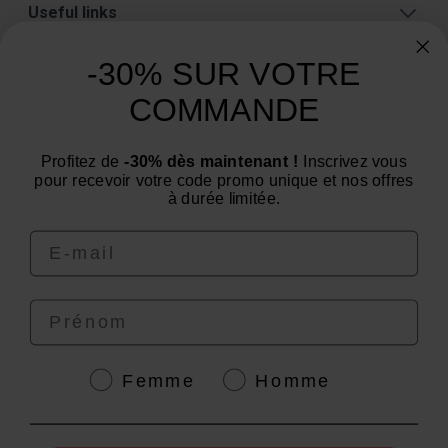
Useful links
About
-30% SUR VOTRE
Categories
COMMANDE
Need advice? Have a question?
Profitez de
-30% dès maintenant !
Inscrivez vous
We are at your service from Monday to Friday: from 9
pour recevoir votre code promo unique et nos offres
am to 12 pm and from 2 pm to 4 pm
à durée limitée.
Email
Prénom
4.6
/
5
Genre
Femme
Homme