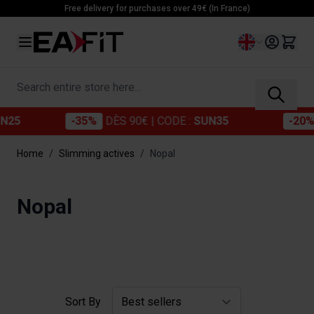
Skip to Content
Free delivery for purchases over 49€ (In France)
Language
Search entire store here...
-35%
DÈS 90€
| CODE :
SUN35
-20%
DÈS 
Home
/
Slimming actives
/
Nopal
Nopal
Sort By