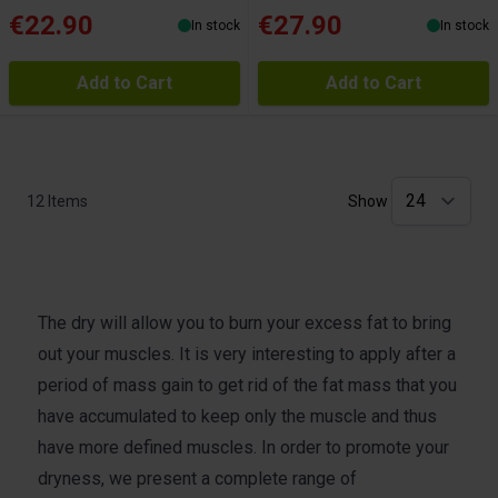
partenaires de médias sociaux, de publicité et analyse,
€22.90
€27.90
In stock
In stock
qui peuvent combiner celles-ci avec des informations
autres que vous leur avez fournies par ailleurs ou
Add to Cart
Add to Cart
collectées lors de votre utilisation de leurs services.
12
Items
Show
The dry will allow you to burn your excess fat to bring
out your muscles.
It is very interesting to apply after a
period of mass gain to get rid of the fat mass that you
have accumulated to keep only the muscle and thus
have more defined muscles.
In order to promote your
dryness, we present a complete range of