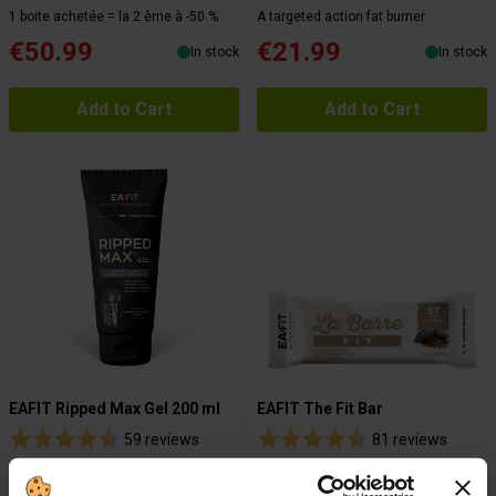
1 boite achetée = la 2 ème à -50 %
A targeted action fat burner
€50.99
€21.99
In stock
In stock
Add to Cart
Add to Cart
EAFIT Ripped Max Gel 200 ml
EAFIT The Fit Bar
59 reviews
81 reviews
Sharpen your abs!
A delicious and crispy pleasure
snack!