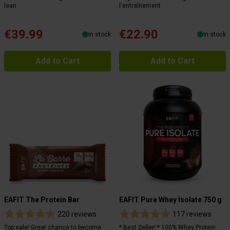
lean
l'entraînement
€39.99
€22.90
In stock
In stock
Add to Cart
Add to Cart
EAFIT The Protein Bar
EAFIT Pure Whey Isolate 750 g
220 reviews
117 reviews
Top sale! Great chance to become
* Best Seller! * 100% Whey Protein