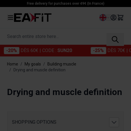
Skip to Content
Free delivery for purchases over 49€ (In France)
Language
Search entire store here...
-20%
DÈS 60€
| CODE :
SUN20
-25%
DÈS 70€
| COD
Home
/
My goals
/
Building muscle
/
Drying and muscle definition
Drying and muscle definition
SHOPPING OPTIONS