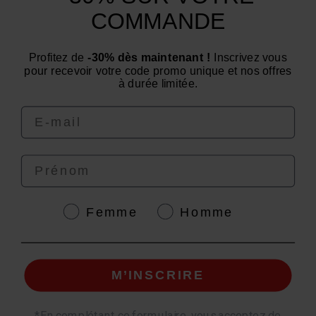
Categories
COMMANDE
Need advice? Have a question?
Profitez de
-30% dès maintenant !
Inscrivez vous
We are at your service from Monday to Friday: from 9
pour recevoir votre code promo unique et nos offres
am to 12 pm and from 2 pm to 4 pm
à durée limitée.
Email
Prénom
4.6
/
5
Genre
Femme
Homme
M’INSCRIRE
© EAFIT 2026 | Secure Payment | *AFNOR NF EN 17444 Standard. See product
sheet.
*
En complétant ce formulaire, vous acceptez de