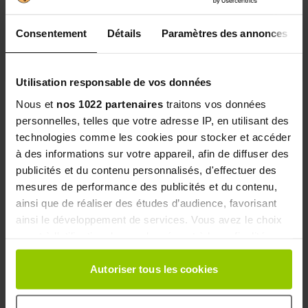
€22.90
€57.90
Consentement
Détails
Paramètres des annonces
In stock
In stock
Add to Cart
Add to Cart
Utilisation responsable de vos données
Nous et
nos 1022 partenaires
traitons vos données
personnelles, telles que votre adresse IP, en utilisant des
technologies comme les cookies pour stocker et accéder
à des informations sur votre appareil, afin de diffuser des
publicités et du contenu personnalisés, d'effectuer des
mesures de performance des publicités et du contenu,
ainsi que de réaliser des études d’audience, favorisant
ainsi le développement de services. Vous avez le choix
quant à l'utilisation de vos données et à leurs finalités.
Vous pouvez modifier ou retirer votre consentement à
Eafit Pure L-Carnitine 2g 90
EAFIT The Fit Vegan Bar
capsules
tout moment en consultant la Déclaration relative aux
Autoriser tous les cookies
38 reviews
cookies ou en cliquant sur l'icône de confidentialité.
7 reviews
To quench your appetites in "vegan
friendly" mode
The most dosed on the market!