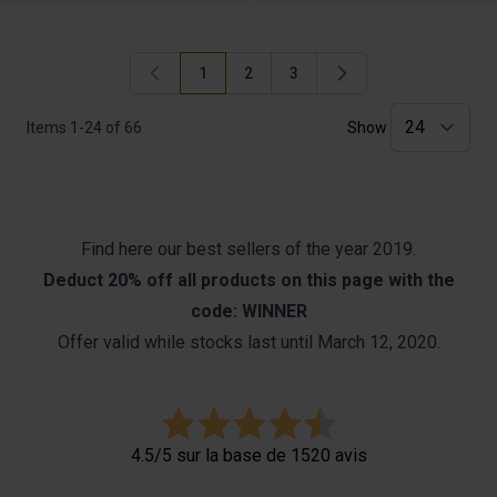
1
2
3
You're currently reading page
Page
Page
Items
1
-
24
of
66
Show
Find here our best sellers of the year 2019.
Deduct 20% off all products on this page with the
code: WINNER
Offer valid while stocks last until March 12, 2020.
4.5/5 sur la base de 1520 avis