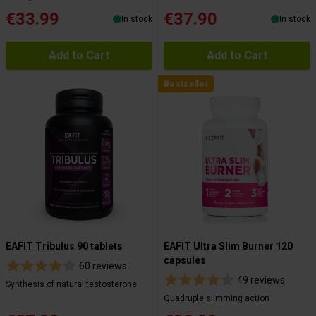
€33.99
€37.90
In stock
In stock
Add to Cart
Add to Cart
Bestseller
EAFIT Tribulus 90 tablets
EAFIT Ultra Slim Burner 120
capsules
60 reviews
49 reviews
Synthesis of natural testosterone
Quadruple slimming action