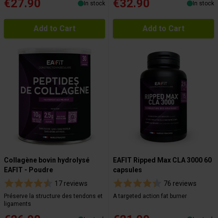
€27.90
€32.90
In stock
In stock
Add to Cart
Add to Cart
Collagène bovin hydrolysé
EAFIT Ripped Max CLA 3000 60
EAFIT - Poudre
capsules
17 reviews
76 reviews
Préserve la structure des tendons et
A targeted action fat burner
ligaments