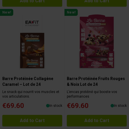
Add to Cart
Add to Cart
New!
New!
Barre Protéinée Collagène
Barre Protéinée Fruits Rouges
Caramel – Lot de 24
& Noix Lot de 24
Le snack qui nourrit vos muscles et
L’encas protéiné qui booste vos
vos articulations.
performances
€69.60
€69.60
In stock
In stock
Add to Cart
Add to Cart