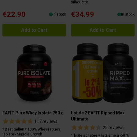
silhouette.
€22.90
€34.99
In stock
In stock
Add to Cart
Add to Cart
EAFIT Pure Whey Isolate 750 g
Lot de 2 EAFIT Ripped Max
Ultimate
117 reviews
25 reviews
* Best Seller! * 100% Whey Protein
Isolate - Muscle Growth
1 boite achetée = la 2 ème à -50 %