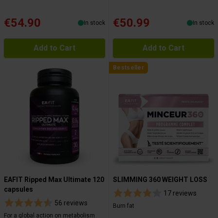
€54.90
€50.99
In stock
In stock
Add to Cart
Add to Cart
Bestseller
EAFIT Ripped Max Ultimate 120
SLIMMING 360 WEIGHT LOSS
capsules
17 reviews
56 reviews
Burn fat
For a global action on metabolism