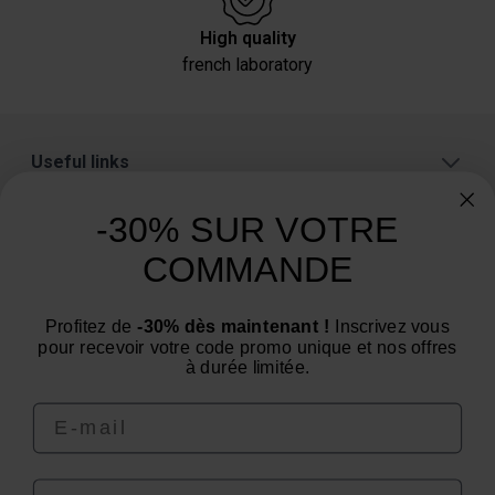
High quality
french laboratory
Useful links
About
-30% SUR VOTRE
Categories
COMMANDE
Need advice? Have a question?
Profitez de
-30% dès maintenant !
Inscrivez vous
We are at your service from Monday to Friday: from 9
pour recevoir votre code promo unique et nos offres
am to 12 pm and from 2 pm to 4 pm
à durée limitée.
Email
Prénom