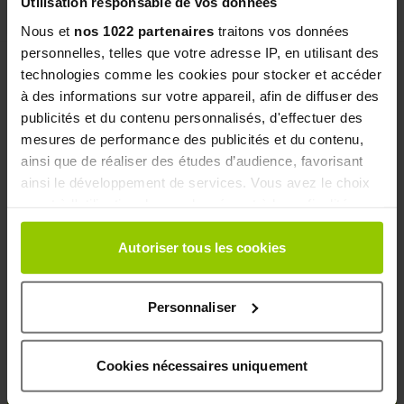
Utilisation responsable de vos données
Add to Cart
Add to Cart
Nous et
nos 1022 partenaires
traitons vos données
personnelles, telles que votre adresse IP, en utilisant des
technologies comme les cookies pour stocker et accéder
à des informations sur votre appareil, afin de diffuser des
publicités et du contenu personnalisés, d'effectuer des
mesures de performance des publicités et du contenu,
ainsi que de réaliser des études d’audience, favorisant
ainsi le développement de services. Vous avez le choix
quant à l'utilisation de vos données et à leurs finalités.
Vous pouvez modifier ou retirer votre consentement à
tout moment en consultant la Déclaration relative aux
Autoriser tous les cookies
EAFIT Ripped Max Gel 200 ml
Oméga 3 Epax® 1000 mg 60
cookies ou en cliquant sur l'icône de confidentialité.
capsules
59 reviews
13 reviews
Personnaliser
Sharpen your abs!
Si vous le permettez, nous aimerions également :
Formule hautement concentrée en
Collecter des informations sur votre localisation
EPA DHA
géographique qui peuvent être précises à plusieurs
Cookies nécessaires uniquement
€22.90
€24.90
In stock
In stock
mètres près
Identifier votre appareil en l'analysant activement