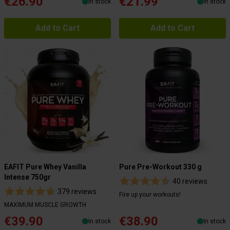
€26.90
€21.99
In stock
In stock
Add to Cart
Add to Cart
EAFIT Pure Whey Vanilla
Pure Pre-Workout 330 g
Intense 750gr
40 reviews
379 reviews
Fire up your workouts!
MAXIMUM MUSCLE GROWTH
€39.90
€38.90
In stock
In stock