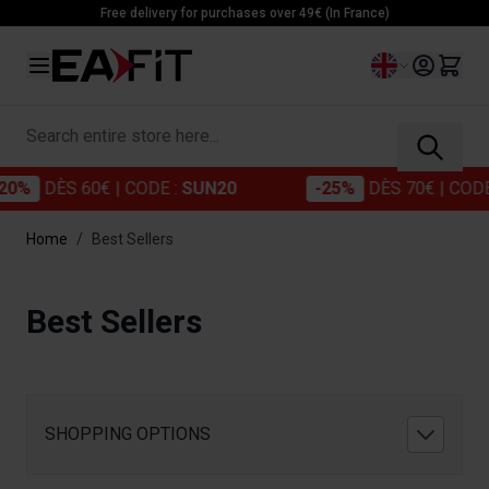
Skip to Content
Free delivery for purchases over 49€ (In France)
Language
Search entire store here...
DÈS 60€
| CODE :
SUN20
-25%
DÈS 70€
| CODE :
SU
Home
/
Best Sellers
Best Sellers
SHOPPING OPTIONS