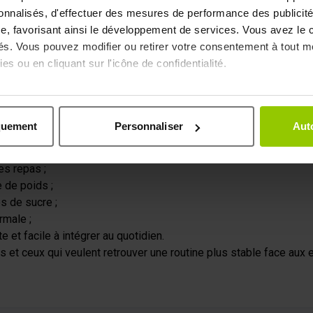
outient l’équilibre métabolique et s’intègre dans la formule comm
sonnalisés, d'effectuer des mesures de performance des publicité
dimension digestive. Elle accompagne la digestion et s’inscrit 
e, favorisant ainsi le développement de services. Vous avez le ch
aire.
ités. Vous pouvez modifier ou retirer votre consentement à tout 
enforcent la cohérence de la formule. Ils complètent l’associati
es ou en cliquant sur l'icône de confidentialité.
imerions également :
-1 ?
ns sur votre localisation géographique qui peuvent être précises 
quement
Personnaliser
Auto
 en l'analysant activement pour en relever les caractéristiques s
ui souhaitent mieux maîtriser leur poids sans négliger l’équilib
es repas ;
aitement de vos données personnelles et définir vos préférences
 de poids ;
er ou retirer votre consentement à tout moment à partir de la dé
s de sucre ;
rmale ;
e personnaliser le contenu et les annonces, afin de vous offrir
 et facile à intégrer au quotidien.
us permettre une analyse du trafic. Nous partageons égalemen
 et ceux qui veulent retrouver une routine plus stable face aux e
ec nos partenaires de médias sociaux, de publicité et analyse, q
 que vous leur avez fournies par ailleurs ou collectées lors 