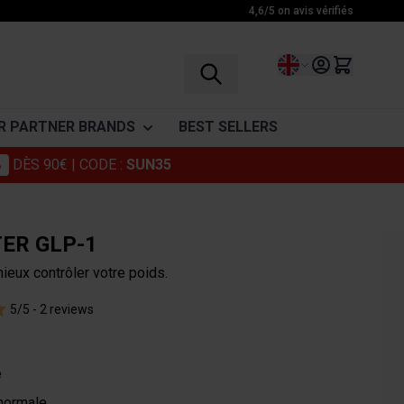
4,6/5 on avis vérifiés
Language
R PARTNER BRANDS
BEST SELLERS
%
DÈS 90€
| CODE :
SUN35
vinegar
Granions
ENDURANCE
RECOVERY
VITAMINES
Foucaud
Before exercice
BCAA
Vitamine C
ER GLP-1
Punch Power
During exercice
Glutamine
Vitamins
mieux contrôler votre poids.
After exercice
Amino acid complex
ohlii
Somatoline
5/5 -
2 reviews
Drinks
Muscle Relaxants
Cosmetics
e
 normale