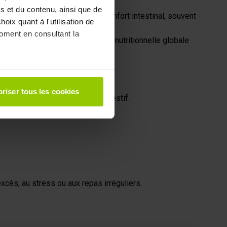
e actif différenciant.
s et du contenu, ainsi que de
dans une approche globale du confort intestinal, souvent
oix quant à l'utilisation de
moment en consultant la
on des actifs dans une approche nutritionnelle globale
à plusieurs mètres près
riser tous les cookies
pécifiques (empreintes
re glycémique ni le confort digestif.
, reportez-vous à la
section «
claration sur les cookies.
 des fonctionnalités relatives
t des informations sur votre
xcès, au stress ou aux repas irréguliers.
ui peuvent combiner celles-ci
de votre utilisation de leurs