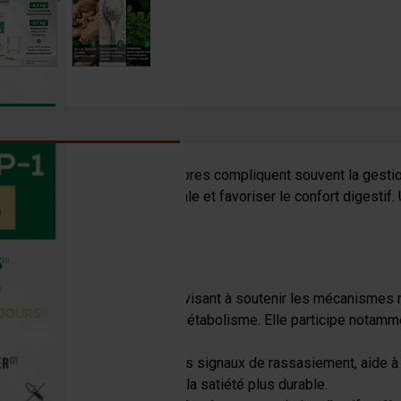
lycémique fragile… ces déséquilibres compliquent souvent la ges
, soutenir une glycémie normale et favoriser le confort digestif
P-1 ?
une approche nutritionnelle visant à soutenir les mécanismes 
 plusieurs fonctions clés du métabolisme. Elle participe notamment
tribue à envoyer au cerveau des signaux de rassasiement, aide à m
m peut être mieux maîtrisée et la satiété plus durable.