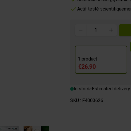
Actif testé scientifiqueme
m
Quantity
 BREAK
1 product
€26.90
In stock
-
Estimated delivery
SKU :
F4003626
image
View larger image
View larger image
View larger image
View larger im