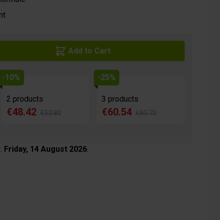
nt
Add to Cart
-10%
-25%
2 products
3 products
€48.42
€60.54
€53.80
€80.70
 :
Friday, 14 August 2026
.
age