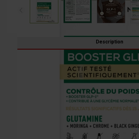
Description
Envies de grignotage, satiété trop courte, équilibre g
des actifs ciblés pour accompagner le contrôle du poids
quotidien.
QU'EST-CE QUE LE COMPLEXE BOOSTER GL
Le Complexe Booster GLP-1 - Contrôle du poids désigne 
l’intestin après les repas. Cette hormone intervient dans
et à l’équilibre glycémique.
Le GLP-1 agit à plusieurs niveaux de l’organisme. Il con
ralentissement de la vidange gastrique. Résultat : la fai