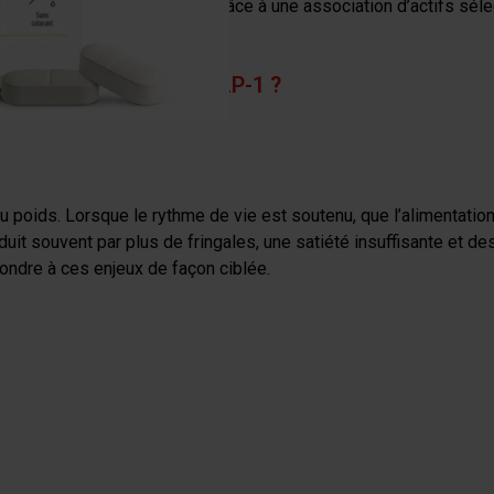
nismes physiologiques grâce à une association d’actifs sélect
mique et du confort digestif.
COMPLEXE BOOSTER GLP-1 ?
 poids. Lorsque le rythme de vie est soutenu, que l’alimentation 
uit souvent par plus de fringales, une satiété insuffisante et des
ndre à ces enjeux de façon ciblée.