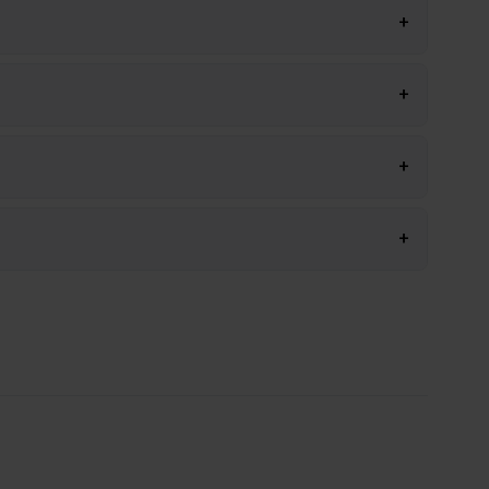
+
+
+
+