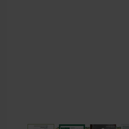
Carnitine
Sleep
CLA
Vitamins and Minerals
Coupe fai
PACKS
GOURMET
Muscle Building Packs
Bars
Mass Gain Packs
Pancakes
Slimming and Drying Packs
Slimming Packs
Weight Loss Packs
Endurance & Energy Packs
View larger image
View larger image
View larger 