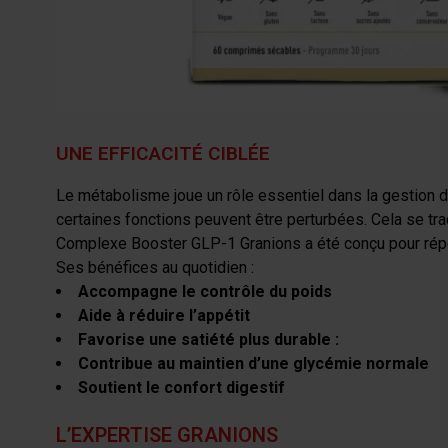
Ce complexe a été développé pour accompagner ces méca
globale autour du contrôle du poids, de l’équilibre glycé
LES BIENFAITS & POURQUOI CHOISIR LE 
UNE EFFICACITÉ CIBLÉE
Le métabolisme joue un rôle essentiel dans la gestion du
certaines fonctions peuvent être perturbées. Cela se trad
Complexe Booster GLP-1 Granions a été conçu pour répo
Ses bénéfices au quotidien :
Accompagne le contrôle du poids
Aide à réduire l’appétit
Favorise une satiété plus durable :
Contribue au maintien d’une glycémie normale
Soutient le confort digestif
L’EXPERTISE GRANIONS