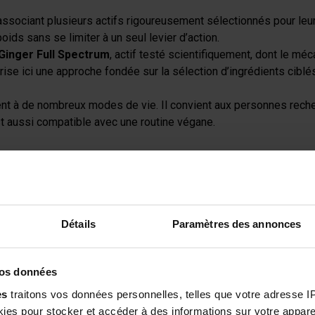
sociant plusieurs actifs rigoureusement sélectionnés pour leur c
ids sans se limiter à un seul levier d’action.
Ginger Full Spectrum
, actif testé scientifiquement, dont le mé
se ici une approche fondée sur la sélection d’ingrédients ciblés, 
ent à de nombreux modes de vie. Il convient aux personnes reche
st aussi compatible avec une routine végane.
ment présent dans l’organisme. Elle occupe une place importante d
a satiété. Dans cette formule, elle contribue à soutenir les méc
Détails
Paramètres des annonces
ique global. Il aide à maintenir un taux normal de glucose et c
émie normale. Il participe aussi au métabolisme des macronutrime
vos données
compagner la stabilité métabolique.
es
traitons vos données personnelles, telles que votre adresse IP,
e de gingembre fermenté se distingue par son spectre complet d’a
es pour stocker et accéder à des informations sur votre appareil