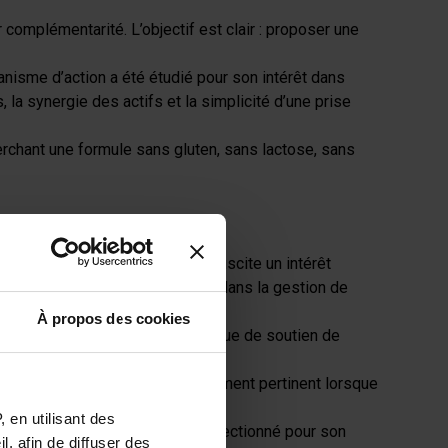
omplémentarité. L’objectif est clair : proposer une
canisme d’action a été étudié pour son intérêt dans
la synergie des actifs et la simplicité d’une prise
rchant une formule sans gluten, sans lactose, sans
ans l’équilibre intestinal et suscite un intérêt
anismes physiologiques impliqués dans la gestion de
À propos des cookies
omplète la formule dans une logique de soutien de
nts. C’est un actif particulièrement pertinent lorsque
 en utilisant des
ctifs du gingembre. Il a été sélectionné pour son
, afin de diffuser des