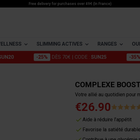
Free delivery for purchases over 49€ (In France)
WELLNESS
SLIMMING ACTIVES
RANGES
OU
SUN20
-25%
DÈS 70€
| CODE :
SUN25
-35
Morosil
Building muscle
Apple cider 
-DRYER
ACTIVE SLIMMING
ENERGY
MINÉRAUX
Chromium
Minceur Active
Cola nut
Weightloss
Boosters
Magnésium
COMPLEXE BOOST
Konjac
Active Food
Green tea
Detox
Pre workout
Potassium
Votre allié au quotidien pour 
ne
Stabilization
Creatines
Zinc
Green coffee
Energy
Coleus Forsk
€26.90
ne
Cakes
Guarana
Care
Nopal
e
Bars & Pods
Aide à réduire l’appétit
Grape marc
Artichoke
rid of cellulite (even if you
es
Drinks
Favorise la satiété durabl
Gels
Contribue à une glycémie