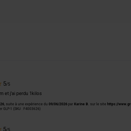
5
/5
m et j'ai perdu 1kilos
026
, suite à une expérience du
09/06/2026
par
Karine B.
sur le site
https://www.gr
r GLP-1 (SKU : F4003626)
5
/5