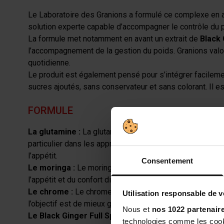
Le Laboratoire des Granions a formulé ce complexe en as
solution experte capable d’accompagner le contrôle du po
La formule met notamment en avant un extrait de
Black 
l’accompagnement de la gestion du poids. Granions valori
quotidienne.
Le produit est également pensé pour s’intégrer facilem
sucres ajoutés, sans conservateur et sans colorant. Il e
FORMULE
La glutamine :
La glutamine est un acide aminé naturelle
particulier dans les approches nutritionnelles liées à l
l’appétit.
Consentement
Le moringa :
Le moringa accompagne l’équilibre métabol
l’appétit et du confort digestif.
Le chrome :
Le chrome contribue au maintien d’une glyc
Utilisation responsable de 
l’objectif est de mieux gérer les envies sucrées et d’ac
Nous et
nos 1022 partenair
Le Black Ginger Full Spectrum :
Cet extrait spécifiqu
technologies comme les cooki