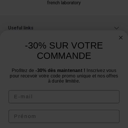
french laboratory
Useful links
About
-30% SUR VOTRE
Categories
COMMANDE
Need advice? Have a question?
Profitez de
-30% dès maintenant !
Inscrivez vous
We are at your service from Monday to Friday: from 9
pour recevoir votre code promo unique et nos offres
am to 12 pm and from 2 pm to 4 pm
à durée limitée.
Email
Prénom
4.6
/
5