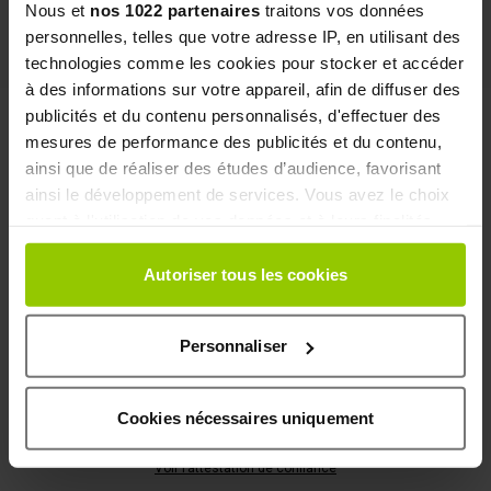
Nous et
nos 1022 partenaires
traitons vos données
Drinks
personnelles, telles que votre adresse IP, en utilisant des
technologies comme les cookies pour stocker et accéder
à des informations sur votre appareil, afin de diffuser des
publicités et du contenu personnalisés, d'effectuer des
REVIEWS: EAFIT ENERGY DRINK + 3H
mesures de performance des publicités et du contenu,
ainsi que de réaliser des études d’audience, favorisant
ainsi le développement de services. Vous avez le choix
4.7/5 -
3 reviews
quant à l'utilisation de vos données et à leurs finalités.
Vous pouvez modifier ou retirer votre consentement à
Review list
tout moment en consultant la Déclaration relative aux
Autoriser tous les cookies
4.7
cookies ou en cliquant sur l'icône de confidentialité.
/5
Personnaliser
Si vous le permettez, nous aimerions également :
Collecter des informations sur votre localisation
géographique qui peuvent être précises à plusieurs
Cookies nécessaires uniquement
mètres près
Basé sur
3
avis soumis à un contrôle
Identifier votre appareil en l'analysant activement
Voir l’attestation de confiance
pour en relever les caractéristiques spécifiques