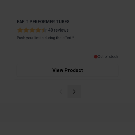
EAFIT PERFORMER TUBES
EAFI
48 reviews
Push your limits during the effort !!
The e
€1
Out of stock
View Product