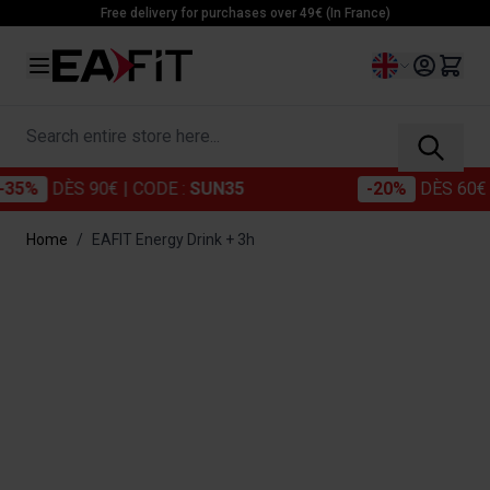
Skip to Content
Free delivery for purchases over 49€ (In France)
Language
Search entire store here...
%
DÈS 90€
| CODE :
SUN35
-20%
DÈS 60€
| CO
Home
/
EAFIT Energy Drink + 3h
Main image
Click to view image in fullscreen