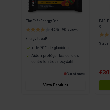
The Eafit Energy Bar
EAFIT 
g
4.2/5 -
98 reviews
Energy to eat!
3 g pe
+ de 70% de glucides
Aide à protéger les cellules
contre le stress oxydatif
€30
Out of stock
View Product