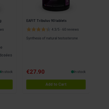
g
EAFIT Tribulus 90 tablets
ews
4.3/5 -
60 reviews
Synthesis of natural testosterone
se
 dosées
€27.90
In stock
In stock
Add to Cart