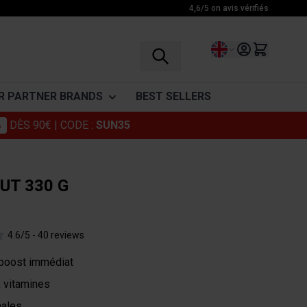
4,6/5 on avis vérifiés
Language
R PARTNER BRANDS
BEST SELLERS
%
DÈS 90€
| CODE :
SUN35
vinegar
Granions
ENDURANCE
RECOVERY
VITAMINES
Foucaud
Before exercice
BCAA
Vitamine C
UT 330 G
Punch Power
During exercice
Glutamine
Vitamins
After exercice
Amino acid complex
ohlii
Somatoline
4.6/5 -
40 reviews
Drinks
Muscle Relaxants
 boost immédiat
Cosmetics
x vitamines
males