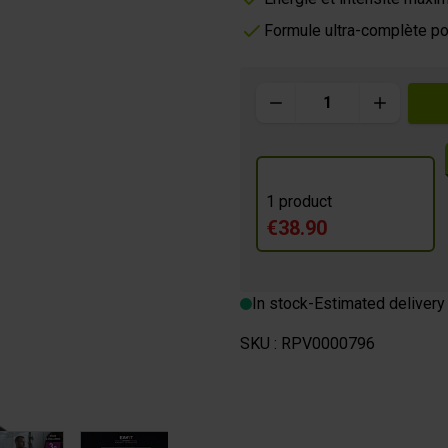
Formule ultra-complète p
m
Quantity
 BREAK
1 product
€38.90
In stock
-
Estimated delivery
SKU :
RPV0000796
image
View larger image
View larger image
View larger image
View larger im