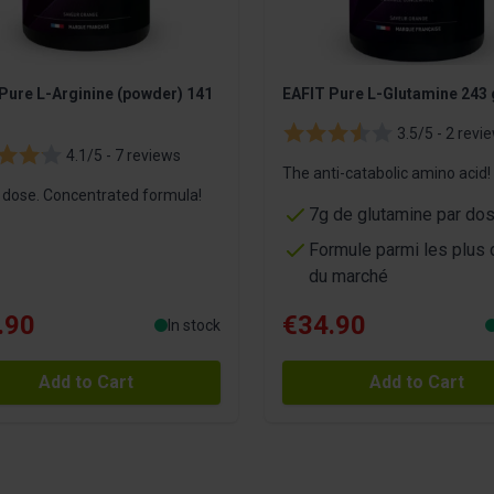
Pure L-Arginine (powder) 141
EAFIT Pure L-Glutamine 243 
3.5/5 -
2 revi
4.1/5 -
7 reviews
The anti-catabolic amino acid!
r dose. Concentrated formula!
7g de glutamine par do
Formule parmi les plus
du marché
.90
€34.90
In stock
Add to Cart
Add to Cart