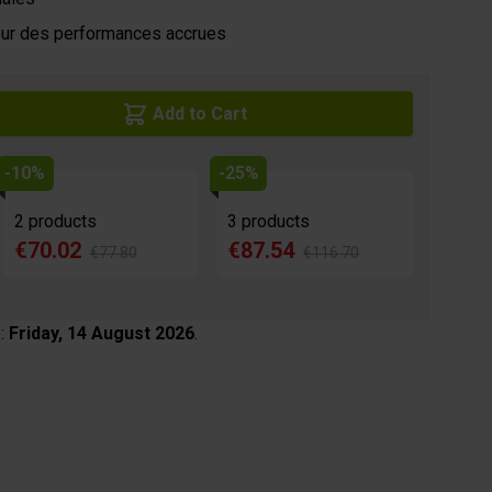
our des performances accrues
Add to Cart
-10%
-25%
2 products
3 products
€70.02
€87.54
€77.80
€116.70
 :
Friday, 14 August 2026
.
age