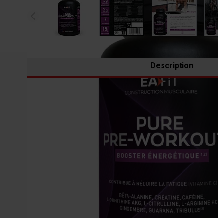
Description
PURE PRE WORKOUT
is a concentrate of energy perfect
with vitamins C, B3, B5, B9 and B12 which help reduc
to an ultra-complete formula with for each dose 1 g o
Complies with AFNOR standard NF V 94-001 and anti-dopi
Box of 330 g - Red Fruits Flavor - 15 rations of 22 g.
** This product has been developed and manufactured in
refers to the implementation of good development and 
of such substances. The standard does not constitute app