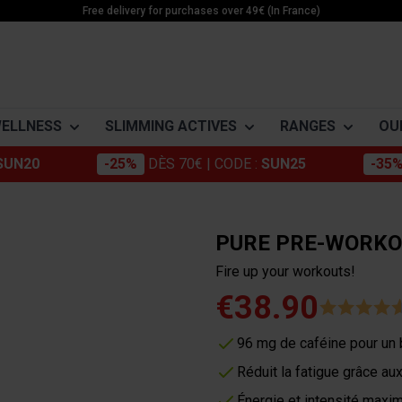
Free delivery for purchases over 49€ (In France)
WELLNESS
SLIMMING ACTIVES
RANGES
OU
SUN20
-25%
DÈS 70€
| CODE :
SUN25
-35
Morosil
Building muscle
Apple cider 
-DRYER
ACTIVE SLIMMING
ENERGY
MINÉRAUX
Chromium
Minceur Active
Cola nut
Weightloss
Boosters
Magnésium
PURE PRE-WORKO
Konjac
Active Food
Green tea
Detox
Pre workout
Potassium
Fire up your workouts!
ne
Stabilization
Creatines
Zinc
Green coffee
Energy
Coleus Forsk
€38.90
ne
Cakes
Guarana
Care
Nopal
e
Bars & Pods
96 mg de caféine pour un
Grape marc
Artichoke
rid of cellulite (even if you
es
Drinks
Réduit la fatigue grâce au
Gels
Énergie et intensité maxi