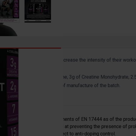
ly suited to men looking to increase the intensity of their workou
e fatigue
f L-Citrulline, 2 g of BetaAlanine, 3g of Creatine Monohydrate, 2
ng regulations on the date of manufacture of the batch.
 accordance with the requirements of EN 17444 as of the produc
manufacturing practices aimed at preventing the presence of pr
roval for use for those subject to anti-doping control.