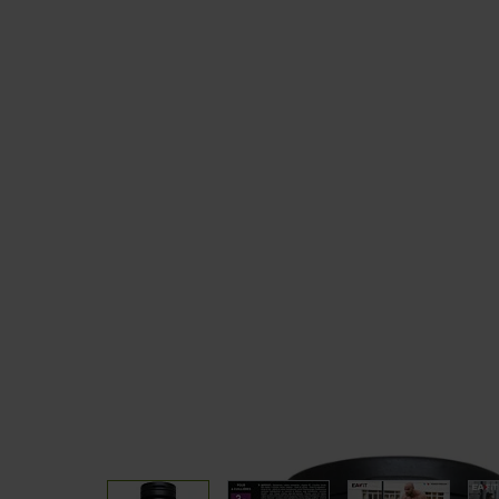
Carnitine
Sleep
CLA
Vitamins and Minerals
Coupe fai
PACKS
GOURMET
Muscle Building Packs
Bars
Mass Gain Packs
Pancakes
Slimming and Drying Packs
Slimming Packs
Weight Loss Packs
Endurance & Energy Packs
View larger image
View larger image
View larger 