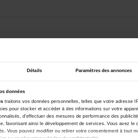
4
/5
ster
024
, suite à une expérience du
17/05/2024
par
Sebastien M.
t 330 g (SKU : RPV0000796)
Détails
Paramètres des annonces
5
/5
vos données
ntuellement une cuillère doseur mais sinon rien à dire , parfait
es
traitons vos données personnelles, telles que votre adresse IP,
es pour stocker et accéder à des informations sur votre appareil
023
, suite à une expérience du
21/08/2023
par
Alexis B.
sonnalisés, d'effectuer des mesures de performance des publicité
t 330 g (SKU : RPV0000796)
e, favorisant ainsi le développement de services. Vous avez le ch
ités. Vous pouvez modifier ou retirer votre consentement à tout 
5
/5