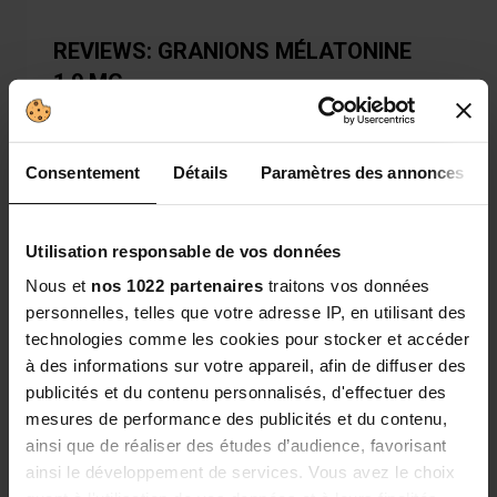
REVIEWS: GRANIONS MÉLATONINE
1,9 MG
4.2/5 -
5 reviews
Consentement
Détails
Paramètres des annonces
Review list
4.2
Utilisation responsable de vos données
/5
Nous et
nos 1022 partenaires
traitons vos données
personnelles, telles que votre adresse IP, en utilisant des
technologies comme les cookies pour stocker et accéder
à des informations sur votre appareil, afin de diffuser des
Basé sur
5
avis soumis à un contrôle
publicités et du contenu personnalisés, d'effectuer des
Voir l’attestation de confiance
mesures de performance des publicités et du contenu,
ainsi que de réaliser des études d’audience, favorisant
5 stars
3
ainsi le développement de services. Vous avez le choix
4 stars
1