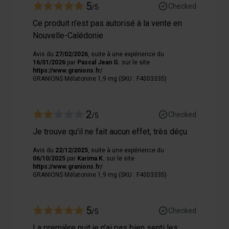
5
Checked
/5
et les annonces, afin de vous offrir des fonctionnalités
relatives aux médias sociaux et de nous permettre une
Ce produit n'est pas autorisé à la vente en
analyse du trafic. Nous partageons également des
Nouvelle-Calédonie
informations sur votre utilisation de notre site avec nos
Avis du
27/02/2026
, suite à une expérience du
partenaires de médias sociaux, de publicité et analyse,
16/01/2026
par
Pascal Jean G.
sur le site
qui peuvent combiner celles-ci avec des informations
https://www.granions.fr/
GRANIONS Mélatonine 1,9 mg (SKU : F4003335)
autres que vous leur avez fournies par ailleurs ou
collectées lors de votre utilisation de leurs services.
2
Checked
/5
Je trouve qu'il ne fait aucun effet, très déçu
Avis du
22/12/2025
, suite à une expérience du
06/10/2025
par
Karima K.
sur le site
https://www.granions.fr/
GRANIONS Mélatonine 1,9 mg (SKU : F4003335)
5
Checked
/5
La première nuit je n'ai pas bien senti les