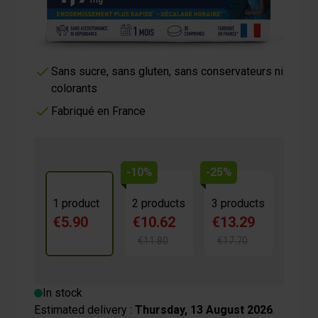
Dosage maximum 1,9 mg
Sans dépendance ni accoutumance
Sans sucre, sans gluten, sans conservateurs ni
colorants
Fabriqué en France
-10%
-25%
1 product
2 products
3 products
€5.90
€10.62
€13.29
€11.80
€17.70
In stock
Estimated delivery :
Thursday, 13 August 2026
.