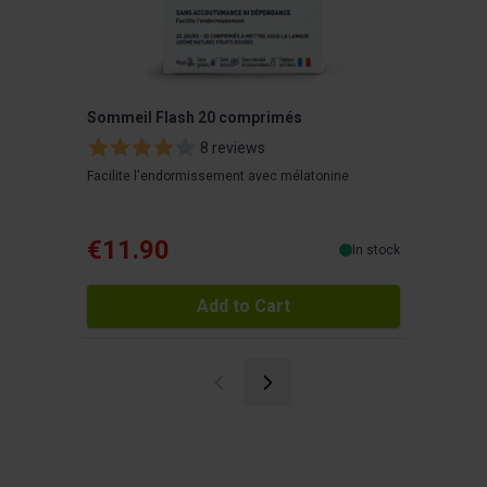
Sommeil Flash 20 comprimés
Granions
mois - 
8 reviews
Facilite l'endormissement avec mélatonine
Comprimé à
l'endormi
€11.90
€21.
In stock
Add to Cart