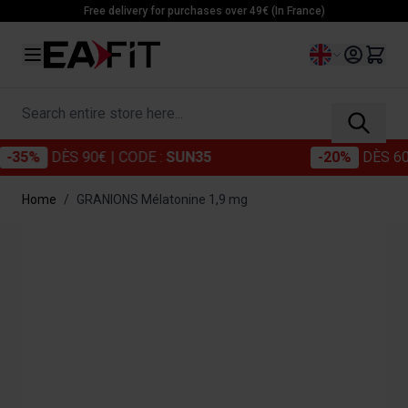
Skip to Content
Free delivery for purchases over 49€ (In France)
Language
Search entire store here...
%
DÈS 90€
| CODE :
SUN35
-20%
DÈS 60€
| C
Home
/
GRANIONS Mélatonine 1,9 mg
Main image
Click to view image in fullscreen