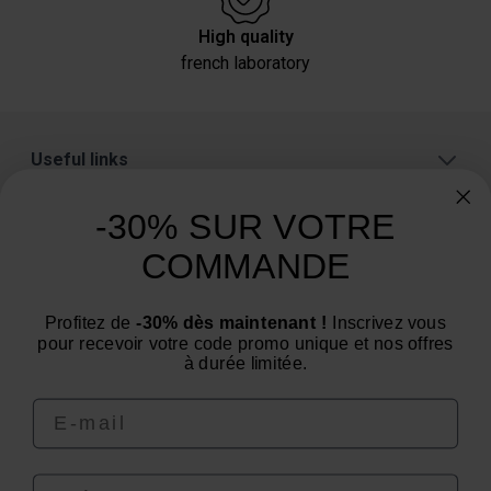
High quality
french laboratory
Useful links
About
-30% SUR VOTRE
Categories
COMMANDE
Need advice? Have a question?
Profitez de
-30% dès maintenant !
Inscrivez vous
We are at your service from Monday to Friday: from 9
pour recevoir votre code promo unique et nos offres
am to 12 pm and from 2 pm to 4 pm
à durée limitée.
Email
Prénom