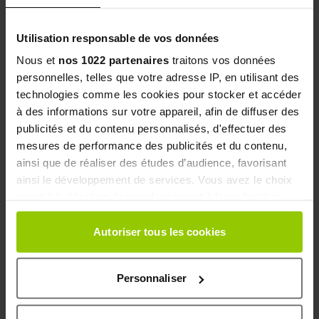
Utilisation responsable de vos données
Nous et
nos 1022 partenaires
traitons vos données
personnelles, telles que votre adresse IP, en utilisant des
technologies comme les cookies pour stocker et accéder
5
à des informations sur votre appareil, afin de diffuser des
Checked
/5
publicités et du contenu personnalisés, d'effectuer des
Produit efficace
mesures de performance des publicités et du contenu,
ainsi que de réaliser des études d’audience, favorisant
Avis du
27/10/2025
, suite à une expérience du
26/09/2025
par
Annette D.
sur le site
https://www.granions.fr/
ainsi le développement de services. Vous avez le choix
Granions Omega 3 Cardio (SKU : RMD0000175)
quant à l'utilisation de vos données et à leurs finalités.
Vous pouvez modifier ou retirer votre consentement à
tout moment en consultant la Déclaration relative aux
Autoriser tous les cookies
5
Checked
/5
cookies ou en cliquant sur l'icône de confidentialité.
Top
Personnaliser
Si vous le permettez, nous aimerions également :
Avis du
18/10/2025
, suite à une expérience du
16/09/2025
par
Richard O.
sur le site
https://www.granions.fr/
Collecter des informations sur votre localisation
Granions Omega 3 Cardio (SKU : RMD0000175)