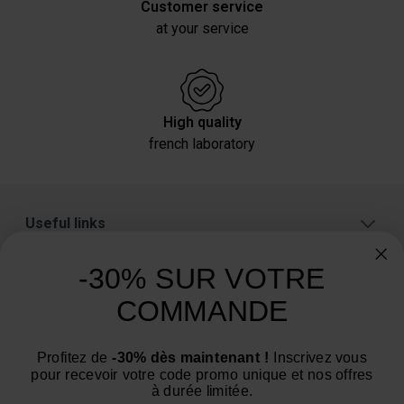
Customer service
at your service
High quality
french laboratory
Useful links
About
-30% SUR VOTRE
Categories
COMMANDE
Need advice? Have a question?
Profitez de
-30% dès maintenant !
Inscrivez vous
We are at your service from Monday to Friday: from 9
pour recevoir votre code promo unique et nos offres
am to 12 pm and from 2 pm to 4 pm
à durée limitée.