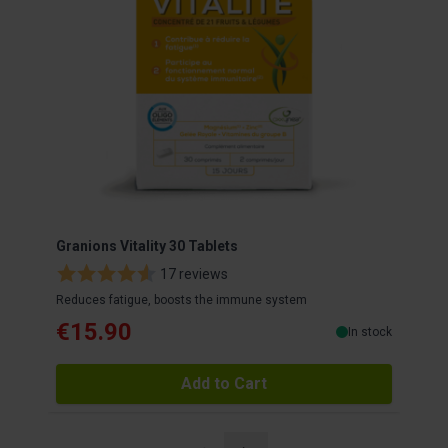
Granions Vitality 30 Tablets
Gran
17 reviews
Reduces fatigue, boosts the immune system
Red r
€15.90
€2
In stock
Add to Cart