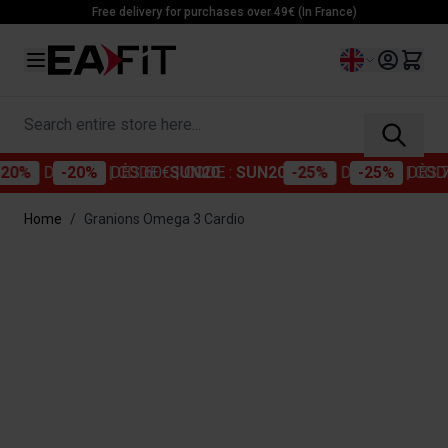
Skip to Content
Free delivery for purchases over 49€ (In France)
Language
Search entire store here...
%
DÈS 60€
| CODE :
SUN20
-25%
DÈS 70€
| CODE :
Home
/
Granions Omega 3 Cardio
Main image
Click to view image in fullscreen