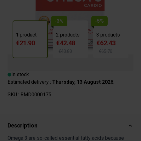
-3%
-5%
1 product
2 products
3 products
€21.90
€42.48
€62.43
€43.80
€65.70
In stock
Estimated delivery :
Thursday, 13 August 2026
.
SKU :
RMD0000175
Description
Omega 3 are so-called essential fatty acids because