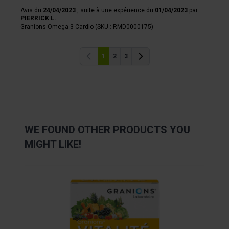
collectées lors de votre utilisation de leurs services.
Avis du
24/04/2023
, suite à une expérience du
01/04/2023
par
PIERRICK L.
Granions Omega 3 Cardio (SKU : RMD0000175)
1
2
3
Previous
Previous
WE FOUND OTHER PRODUCTS YOU
MIGHT LIKE!
Navigating through the elements of the carousel is possibl
Press to skip carousel
Press to go to carousel navigation