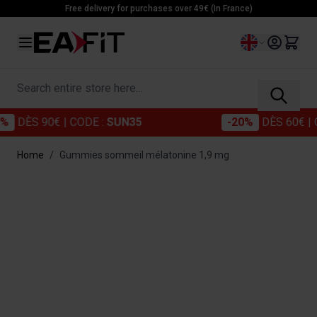
Skip to Content
Free delivery for purchases over 49€ (In France)
Language
Search entire store here...
 90€
| CODE :
SUN35
-20%
DÈS 60€
| CODE :
Home
/
Gummies sommeil mélatonine 1,9 mg
Main image
Click to view image in fullscreen