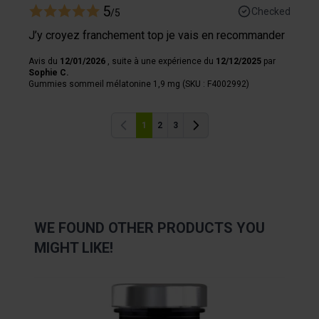
5
Checked
/5
J’y croyez franchement top je vais en recommander
Avis du
12/01/2026
, suite à une expérience du
12/12/2025
par
Sophie C.
Gummies sommeil mélatonine 1,9 mg (SKU : F4002992)
1
2
3
Previous
Previous
WE FOUND OTHER PRODUCTS YOU
MIGHT LIKE!
Navigating through the elements of the carousel is possibl
Press to skip carousel
Press to go to carousel navigation