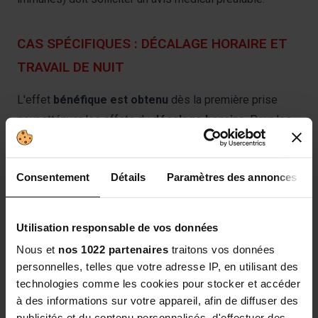
CAS SPÉCIFIQUES : DÉCALAGE HORAIRE ET
TRAVAIL DE NUIT
L'effet
bénéfique est obtenu
dès la première prise
pour atténuer les effets du
décalage horaire
. Pour les
travailleurs de nuit, la prise doit être associée à un signal
d'obscurité (chambre noire, masque) pour aider
Consentement
Détails
Paramètres des annonces
l'organisme à simuler une phase de nuit biologique.
POURQUOI CHOISIR LES GUMMIES
Utilisation responsable de vos données
SOMMEIL GRANIONS ?
Nous et
nos 1022 partenaires
traitons vos données
personnelles, telles que votre adresse IP, en utilisant des
Le Laboratoire des Granions s'appuie sur une expertise
technologies comme les cookies pour stocker et accéder
historique dans les solutions de santé.
à des informations sur votre appareil, afin de diffuser des
publicités et du contenu personnalisés, d'effectuer des