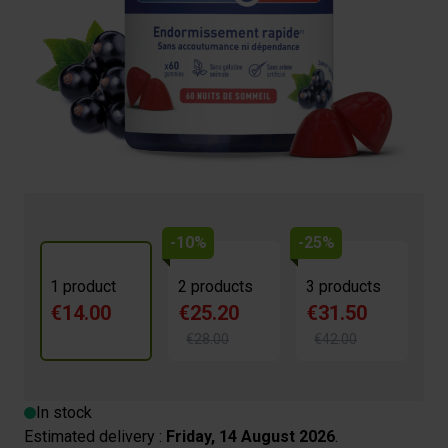
€14.00
4.7/5 -
15 reviews
Régule le sommeil
Favorise l'endormissement
Réduit les troubles nocturnes
Aide à lutter contre le décalage horaire
-10%
-25%
1 product
2 products
3 products
€14.00
€25.20
€31.50
€28.00
€42.00
In stock
Estimated delivery :
Friday, 14 August 2026
.