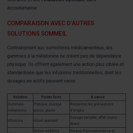
votre consentement à tout moment à partir de la
accoutumance.
déclaration sur les cookies.
COMPARAISON AVEC D'AUTRES
Les cookies nous permettent de personnaliser le contenu
SOLUTIONS SOMMEIL
et les annonces, afin de vous offrir des fonctionnalités
relatives aux médias sociaux et de nous permettre une
analyse du trafic. Nous partageons également des
Contrairement aux somnifères médicamenteux, les
informations sur votre utilisation de notre site avec nos
gummies à la mélatonine ne créent pas de dépendance
partenaires de médias sociaux, de publicité et analyse,
physique. Ils offrent également une action plus ciblée et
qui peuvent combiner celles-ci avec des informations
standardisée que les infusions traditionnelles, dont les
autres que vous leur avez fournies par ailleurs ou
dosages en actifs peuvent varier.
collectées lors de votre utilisation de leurs services.
Solution
Points forts
À savoir
Gummies
Pratique, dosage
Respecter les précautions
mélatonine
précis, plaisir
d'emploi
Dosage variable, effet moins
Infusions
Rituel apaisant
direct
Action sédative
Risque d'accoutumance et