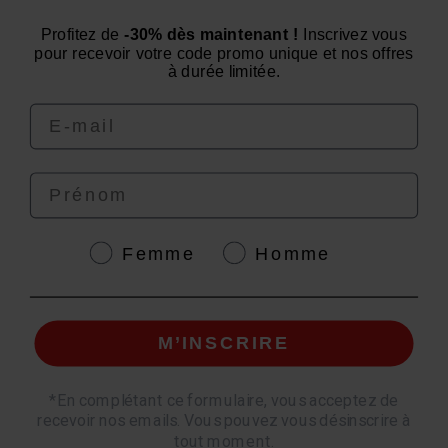
Need advice? Have a question?
Profitez de
-30% dès maintenant !
Inscrivez vous
We are at your service from Monday to Friday: from 9
pour recevoir votre code promo unique et nos offres
am to 12 pm and from 2 pm to 4 pm
à durée limitée.
Email
Prénom
4.6
/
5
Genre
Femme
Homme
M’INSCRIRE
© EAFIT 2026 | Secure Payment | *AFNOR NF EN 17444 Standard. See product
sheet.
*
En complétant ce formulaire, vous acceptez de
recevoir nos emails. Vous pouvez vous désinscrire à
Quantity
tout moment.