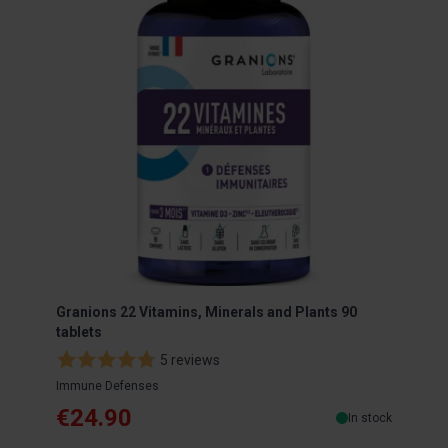
Granions 22 Vitamins, Minerals and Plants 90
Gran
tablets
tabl
5 reviews
Immune Defenses
Energ
€24.90
€2
In stock