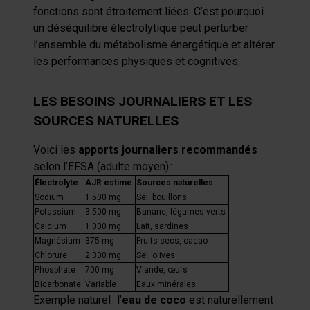
fonctions sont étroitement liées. C’est pourquoi
un déséquilibre électrolytique peut perturber
l’ensemble du métabolisme énergétique et altérer
les performances physiques et cognitives.
LES BESOINS JOURNALIERS ET LES
SOURCES NATURELLES
Voici les
apports journaliers recommandés
selon l’EFSA (adulte moyen)
:
Électrolyte
AJR estimé
Sources naturelles
Sodium
1 500 mg
Sel, bouillons
Potassium
3 500 mg
Banane, légumes verts
Calcium
1 000 mg
Lait, sardines
Magnésium
375 mg
Fruits secs, cacao
Chlorure
2 300 mg
Sel, olives
Phosphate
700 mg
Viande, œufs
Bicarbonate
Variable
Eaux minérales
Exemple naturel
: l’
eau de coco
est naturellement