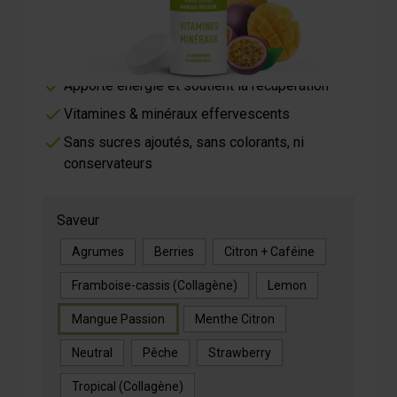
€8.90
5/5 -
29 reviews
Hydratation optimale grâce aux électrolytes
essentiels
Apporte énergie et soutient la récupération
Vitamines & minéraux effervescents
Sans sucres ajoutés, sans colorants, ni
conservateurs
Saveur
Agrumes
Berries
Citron + Caféine
Framboise-cassis (Collagène)
Lemon
Mangue Passion
Menthe Citron
Neutral
Pêche
Strawberry
Tropical (Collagène)