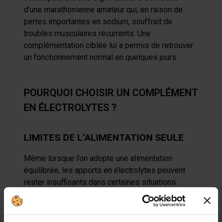
d’une marathonienne amateur qui, en raison de
pertes importantes en sodium, souffrait de
troubles musculaires récurrents. Une
complémentation ciblée lui a permis de retrouver
un fonctionnement normal en quelques jours.
POURQUOI CHOISIR UN COMPLÉMENT
EN ÉLECTROLYTES ?
LIMITES DE L’ALIMENTATION SEULE
Même lorsque l’on adopte une alimentation
équilibrée, les apports en électrolytes peuvent
rester insuffisants dans certaines situations.
L’alimentation moderne, souvent transformée et
pauvre en micronutriments essentiels, ne garantit
pas un apport optimal. De plus, la cuisson ou le