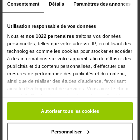
Consentement
Détails
Paramètres des annonces
raffinage peuvent altérer la teneur en minéraux des
aliments, rendant difficile la couverture des
besoins journaliers en période de forte demande.
Utilisation responsable de vos données
Nous et
nos 1022 partenaires
traitons vos données
UTILISATION, DOSAGE ET CONSEILS
personnelles, telles que votre adresse IP, en utilisant des
PRATIQUES
technologies comme les cookies pour stocker et accéder
à des informations sur votre appareil, afin de diffuser des
publicités et du contenu personnalisés, d'effectuer des
À QUEL MOMENT PRENDRE DES
mesures de performance des publicités et du contenu,
ÉLECTROLYTES ?
ainsi que de réaliser des études d’audience, favorisant
ainsi le développement de services. Vous avez le choix
Les électrolytes sont particulièrement utiles avant
quant à l'utilisation de vos données et à leurs finalités.
un effort physique intense, pendant une activité
Vous pouvez modifier ou retirer votre consentement à
telle que le sport, la randonnée ou le jardinage, et
tout moment en consultant la Déclaration relative aux
Autoriser tous les cookies
après un épisode de forte chaleur ou une
cookies ou en cliquant sur l'icône de confidentialité.
transpiration excessive. Pour optimiser leur
efficacité, il est recommandé de prendre une dose
Personnaliser
Si vous le permettez, nous aimerions également :
environ 30 minutes avant l’effort, de renouveler la