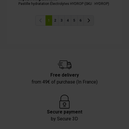
Pastille hydratation Électrolytes HYDROP (SKU : HYDROP)
1
2
3
4
5
6
Previous
Previous
Free delivery
from 49€ of purchase (In France)
Secure payment
by Secure 3D