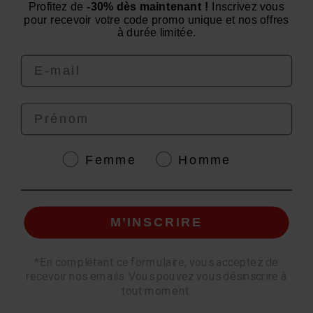
Profitez de
-30% dès maintenant !
Inscrivez vous
We are at your service from Monday to Friday: from 9
pour recevoir votre code promo unique et nos offres
am to 12 pm and from 2 pm to 4 pm
à durée limitée.
Email
Prénom
4.6
/
5
Genre
Femme
Homme
M’INSCRIRE
© EAFIT 2026 | Secure Payment | *AFNOR NF EN 17444 Standard. See product
sheet.
*
En complétant ce formulaire, vous acceptez de
recevoir nos emails. Vous pouvez vous désinscrire à
Quantity
tout moment.
Add to Cart
Pay securely with