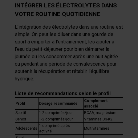
INTÉGRER LES ÉLECTROLYTES DANS
autres que vous leur avez fournies par ailleurs ou
collectées lors de votre utilisation de leurs services.
VOTRE ROUTINE QUOTIDIENNE
L’intégration des électrolytes dans une routine est
simple. On peut les diluer dans une gourde de
sport à emporter à l’entraînement, les ajouter à
l’eau du petit-déjeuner pour bien démarrer la
journée ou les consommer après une nuit agitée
ou pendant une période de convalescence pour
soutenir la récupération et rétablir l’équilibre
hydrique.
Liste de recommandations selon le profil
Complément
Profil
Dosage recommandé
associé
Sportif
1-2 comprimés/jour
BCAA, magnésium
Senior
1-2 comprimés/jour
Vitamines D3-K2
1 comprimé après
Adolescents
Multivitamines
activité
Sujet