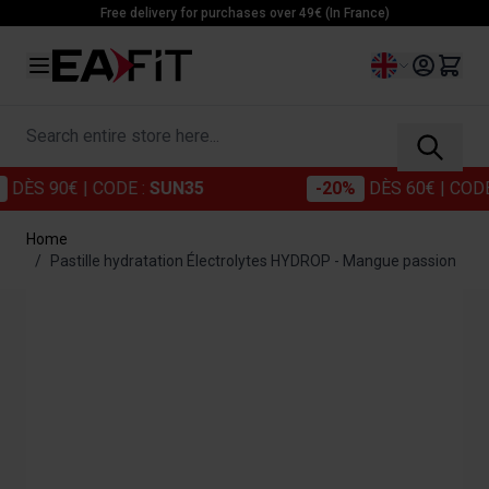
Skip to Content
Free delivery for purchases over 49€ (In France)
Language
Search entire store here...
0€
| CODE :
SUN35
-20%
DÈS 60€
| CODE :
SUN2
Home
/
Pastille hydratation Électrolytes HYDROP - Mangue passion
Main image
Click to view image in fullscreen