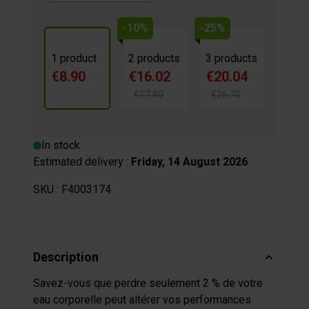
-10%
-25%
1 product
2 products
3 products
€8.90
€16.02
€20.04
€17.80
€26.70
In stock
Estimated delivery :
Friday, 14 August 2026
.
SKU :
F4003174
Description
Savez-vous que perdre seulement 2 % de votre
eau corporelle peut altérer vos performances