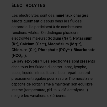
ÉLECTROLYTES
Les électrolytes sont des
minéraux chargés
électriquement
dissous dans les fluides
corporels. Ils participent à de nombreuses
fonctions vitales. On distingue plusieurs
électrolytes majeurs
:
Sodium (Na
⁺
)
,
Potassium
(K
⁺
)
,
Calcium (Ca²
⁺
)
,
Magnésium (Mg²
⁺
)
,
Chlorure (Cl
⁻
)
,
Phosphate (PO₄³
⁻
)
,
Bicarbonate
(HCO₃
⁻
).
Le saviez-vous ?
Les électrolytes sont présents
dans tous les fluides du corps
: sang, lymphe,
sueur, liquide intracellulaire. Leur répartition est
précisément régulée pour assurer l’homéostasie,
capacité de l’organisme à maintenir son équilibre
interne (température, pH, taux d’électrolytes…)
malgré les variations extérieures.