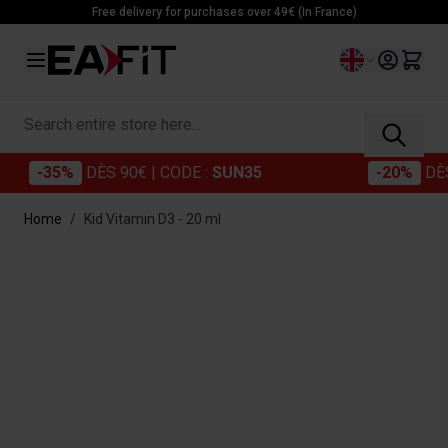
Skip to Content
Free delivery for purchases over 49€ (In France)
Language
Search entire store here...
-35%
DÈS 90€
| CODE :
SUN35
-20%
DÈS 6
Home
/
Kid Vitamin D3 - 20 ml
Main image
Click to view image in fullscreen