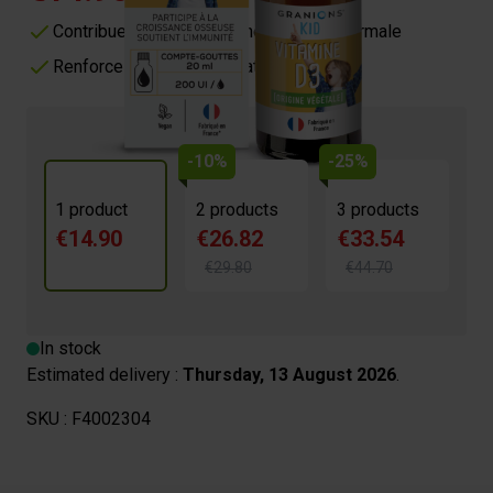
Contribue au maintien d'une ossature normale
Renforce les défenses naturelles
-10%
-25%
1 product
2 products
3 products
€14.90
€26.82
€33.54
€29.80
€44.70
In stock
Estimated delivery :
Thursday, 13 August 2026
.
SKU :
F4002304