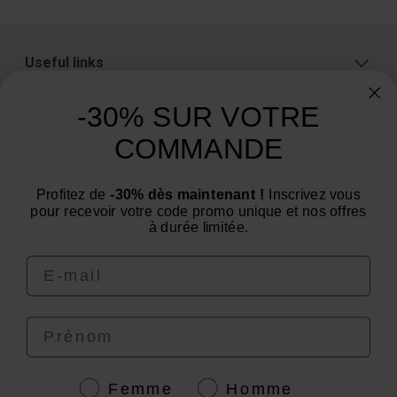
Useful links
About
-30% SUR VOTRE
Categories
COMMANDE
Need advice? Have a question?
Profitez de
-30% dès maintenant !
Inscrivez vous
We are at your service from Monday to Friday: from 9
pour recevoir votre code promo unique et nos offres
am to 12 pm and from 2 pm to 4 pm
à durée limitée.
Email
Prénom
4.6
/
5
Genre
Femme
Homme