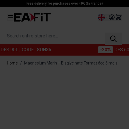
Skip to Content
Free delivery for purchases over 49€ (In France)
Language
Search entire store here...
0€
| CODE :
SUN35
-20%
DÈS 60€
| CO
Home
/
Magnésium Marin + Bisglycinate Format éco 6 mois
Main image
Click to view image in fullscreen