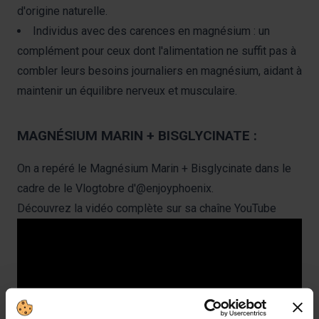
d'origine naturelle.
Individus avec des carences en magnésium : un
complément pour ceux dont l'alimentation ne suffit pas à
combler leurs besoins journaliers en magnésium, aidant à
maintenir un équilibre nerveux et musculaire.
MAGNÉSIUM MARIN + BISGLYCINATE :
On a repéré le Magnésium Marin + Bisglycinate dans le
cadre de le Vlogtobre d'
@enjoyphoenix.
Découvrez la vidéo complète sur sa chaîne YouTube