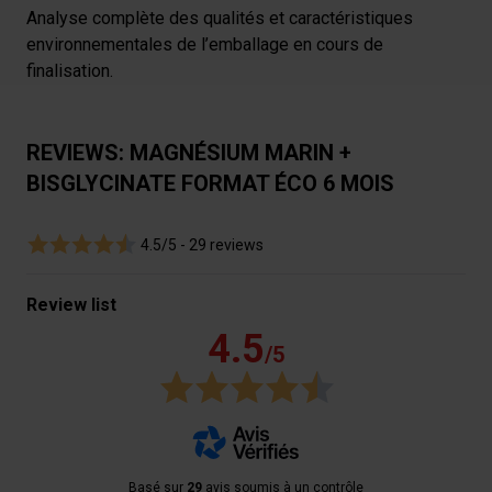
Analyse complète des qualités et caractéristiques
qui peuvent combiner celles-ci avec des informations
environnementales de l’emballage en cours de
autres que vous leur avez fournies par ailleurs ou
finalisation.
collectées lors de votre utilisation de leurs services.
REVIEWS: MAGNÉSIUM MARIN +
BISGLYCINATE FORMAT ÉCO 6 MOIS
4.5/5 -
29 reviews
Review list
4.5
/5
Basé sur
29
avis soumis à un contrôle