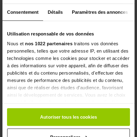
Consentement
Détails
Paramètres des annonces
Utilisation responsable de vos données
Nous et
nos 1022 partenaires
traitons vos données
personnelles, telles que votre adresse IP, en utilisant des
technologies comme les cookies pour stocker et accéder
à des informations sur votre appareil, afin de diffuser des
publicités et du contenu personnalisés, d'effectuer des
QUI SOMMES NOUS ?
mesures de performance des publicités et du contenu,
ainsi que de réaliser des études d’audience, favorisant
Les oligo-éléments sont utilisés depuis l'Antiquité pour
ainsi le développement de services. Vous avez le choix
leurs vertus.
quant à l'utilisation de vos données et à leurs finalités.
Depuis 1948, le Laboratoire des Granions, spécialiste
Vous pouvez modifier ou retirer votre consentement à
des oligo-éléments unitaires, met tout son savoir-faire à
tout moment en consultant la Déclaration relative aux
Autoriser tous les cookies
votre service pour
vous proposer des actifs
cookies ou en cliquant sur l'icône de confidentialité.
spécifiques,
pour vous apporter une réponse ciblée et
Personnaliser