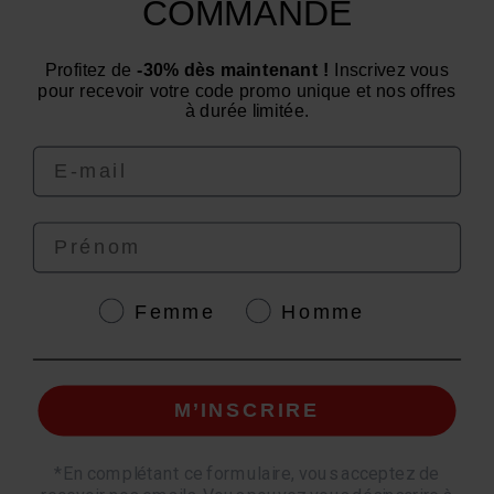
COMMANDE
Need advice? Have a question?
Profitez de
-30% dès maintenant !
Inscrivez vous
We are at your service from Monday to Friday: from 9
pour recevoir votre code promo unique et nos offres
am to 12 pm and from 2 pm to 4 pm
à durée limitée.
Email
Prénom
4.6
/
5
Genre
Femme
Homme
M’INSCRIRE
© EAFIT 2026 | Secure Payment | *AFNOR NF EN 17444 Standard. See product
sheet.
*
En complétant ce formulaire, vous acceptez de