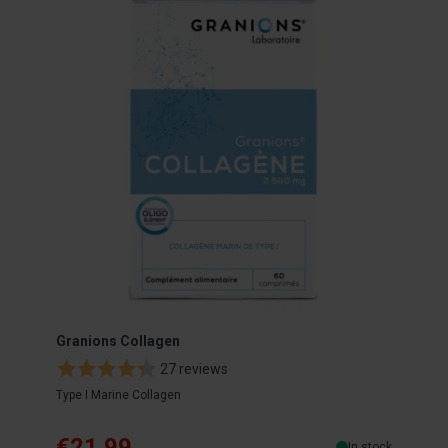
Granions Collagen
Gran
tabl
27 reviews
Type I Marine Collagen
Immu
€21.99
€2
In stock