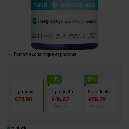
Plus d'énergie physique et mentale
€25.90
4.5/5 -
29 reviews
Optimise le Métabolisme Énergétique
Soutien du Système Nerveux et Musculaire
Haute Biodisponibilité et Absorption
Format économique et pratique
-10%
-25%
1 product
2 products
3 products
€25.90
€46.62
€58.29
€51.80
€77.70
In stock