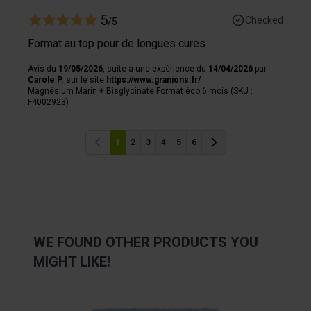
5
Checked
/5
Format au top pour de longues cures
Avis du
19/05/2026
, suite à une expérience du
14/04/2026
par
Carole P.
sur le site
https://www.granions.fr/
Magnésium Marin + Bisglycinate Format éco 6 mois (SKU :
F4002928)
1
2
3
4
5
6
Previous
Previous
WE FOUND OTHER PRODUCTS YOU
MIGHT LIKE!
Navigating through the elements of the carousel is possibl
Press to skip carousel
Press to go to carousel navigation