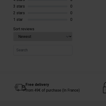
3 stars
0
2 stars
0
1 star
0
Sort reviews
Free delivery
from 49€ of purchase (In France)