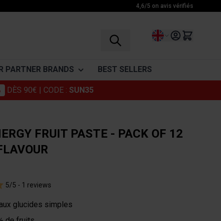
4,6/5 on avis vérifiés
Language
R PARTNER BRANDS
BEST SELLERS
%
DÈS 90€
| CODE :
SUN35
vinegar
Granions
ENDURANCE
RECOVERY
VITAMINES
Foucaud
Before exercice
BCAA
Vitamine C
RGY FRUIT PASTE - PACK OF 12
Punch Power
During exercice
Glutamine
Vitamins
 FLAVOUR
After exercice
Amino acid complex
ohlii
Somatoline
Drinks
5/5 -
1 reviews
Muscle Relaxants
Cosmetics
 aux glucides simples
 de fruits