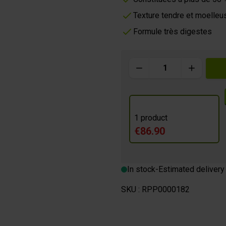
Texture tendre et moelleu
Formule très digestes
m
Quantity
 BREAK
1 product
€86.90
In stock
-
Estimated delivery
SKU :
RPP0000182