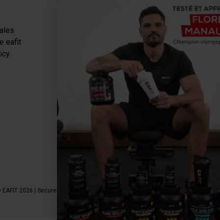
Categories
ales
Proteins
e eafit
Slimming-Dryer
icy
Energy
Recovery
Health & Wellness
Packs
Gourmet Break
 EAFIT 2026 | Secure Payment | *AFNOR NF EN 17444 Standard. See product shee