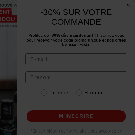
Need advice? Have a question?
-30% SUR VOTRE
We are at your service from Monday to
COMMANDE
Friday: from 9 am to 12 pm and from 2 pm
to 4 pm
Profitez de
-30% dès maintenant !
Inscrivez vous
pour recevoir votre code promo unique et nos offres
à durée limitée.
Email
Prénom
4.6
/
5
Genre
Femme
Homme
M’INSCRIRE
t.
*
En complétant ce formulaire, vous acceptez de