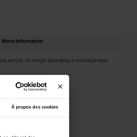
More Information
g activity. Its airtight packaging in individual bags
À propos des cookies