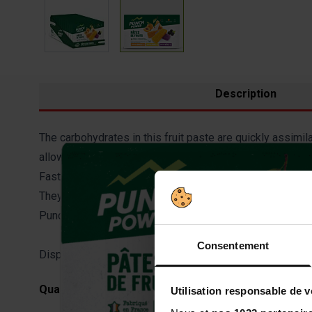
Description
The carbohydrates in this fruit paste are quickly assimila
allows for optimal storage.
Fast energy supply in case of hunger pangs. Reference 
They are very digestible and their taste is not too swe
Punch Power sports fruit pastes are preservative free.
Consentement
Display of 12 boxes of 6 bars of 30g - Multifruit flavour
Qualités et caractéristiques environnementales de 
Utilisation responsable de 