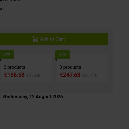
se
Add to Cart
-3%
-5%
2 products
3 products
€168.58
€247.68
€173.80
€260.70
 :
Wednesday, 12 August 2026
.