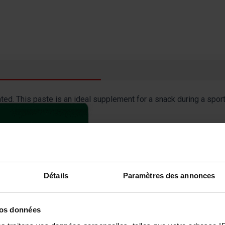
ted. This paste is an ideal supplement for a snack during a sportin
product for sportsmen.
et to avoid the phenomenon of nausea.
Détails
Paramètres des annonces
 - Net weight 2.160 Kg.
l’emballage :
vos données