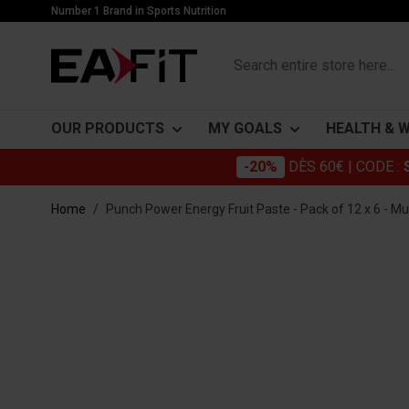
Skip to Content
Number 1 Brand in Sports Nutrition
Search entire store here...
OUR PRODUCTS
MY GOALS
HEALTH & 
-20%
DÈS 60€
| CODE :
PROTEINS
BUILDING MUSCLE
CATÉGORIES
SLIMMING
ACTIFS
Home
/
Punch Power Energy Fruit Paste - Pack of 12 x 6 - Mul
Whey
Muscle growth
Joints
Proteins
Collagen
Main image
Click to view image in fullscreen
Gainers
Mass gain
Beauty
Burners
Omega 3
Casein
Drying and muscle definition
Everyday Well-Being
Drainers
Glucosami
Vegetable proteins
Digestion and transit
Sensors
Chondroïti
Bars
Immune system
Detox
Mélatonin
Cardiovascular protection
How to get 
Probiotiqu
are thin)?
Stress