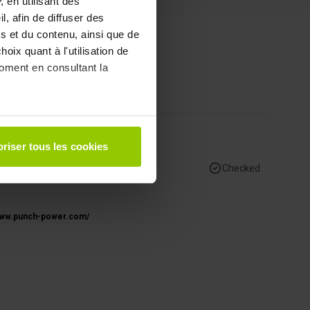
 en utilisant des
, afin de diffuser des
s et du contenu, ainsi que de
oix quant à l'utilisation de
moment en consultant la
à plusieurs mètres près
riser tous les cookies
pécifiques (empreintes
Checked
, reportez-vous à la
section «
claration sur les cookies.
/www.punch-power.com/
 des fonctionnalités relatives
t des informations sur votre
ui peuvent combiner celles-ci
de votre utilisation de leurs