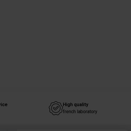
vice
High quality
french laboratory