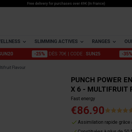
Free delivery for purchases over 49€ (In France)
WELLNESS
SLIMMING ACTIVES
RANGES
OU
SUN20
-25%
DÈS 70€
| CODE :
SUN25
-35
Morosil
Building muscle
Apple cider 
-DRYER
ACTIVE SLIMMING
ENERGY
MINÉRAUX
tifruit Flavour
Chromium
Minceur Active
Cola nut
Weightloss
Boosters
Magnésium
PUNCH POWER ENE
Konjac
Active Food
Green tea
Detox
Pre workout
Potassium
X 6 - MULTIFRUIT
ne
Stabilization
Creatines
Zinc
Green coffee
Energy
Coleus Forsk
Fast energy
ne
Cakes
Guarana
Care
Nopal
€86.90
e
Bars & Pods
Grape marc
Artichoke
rid of cellulite (even if you
es
Drinks
Assimilation rapide grâce
Gels
Constituées à plus de 50 %