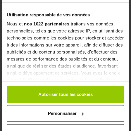
Test clinique sur 60 femmes présentant une adiposité
Utilisation responsable de vos données
localisée modérée.
Nous et
nos 1022 partenaires
traitons vos données
personnelles, telles que votre adresse IP, en utilisant des
technologies comme les cookies pour stocker et accéder
à des informations sur votre appareil, afin de diffuser des
PRINCIPES ACTIFS
publicités et du contenu personnalisés, d'effectuer des
mesures de performance des publicités et du contenu,
ainsi que de réaliser des études d’audience, favorisant
ainsi le développement de services. Vous avez le choix
KIGELIA AFRICANA
quant à l'utilisation de vos données et à leurs finalités.
Vous pouvez modifier ou retirer votre consentement à
Apporte de l'élasticité à l'épiderme
tout moment en consultant la Déclaration relative aux
Autoriser tous les cookies
cookies ou en cliquant sur l'icône de confidentialité.
CAFÉINE
Personnaliser
Si vous le permettez, nous aimerions également :
Collecter des informations sur votre localisation
Favorise la réduction des amas graisseux les plus
géographique qui peuvent être précises à plusieurs