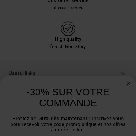
Customer service
at your service
High quality
french laboratory
Useful links
About
-30% SUR VOTRE
Categories
COMMANDE
Need advice? Have a question?
Profitez de
-30% dès maintenant !
Inscrivez vous
We are at your service from Monday to Friday: from 9
pour recevoir votre code promo unique et nos offres
am to 12 pm and from 2 pm to 4 pm
à durée limitée.