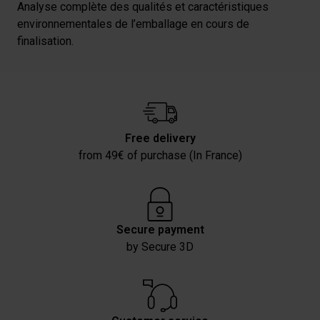
Analyse complète des qualités et caractéristiques
collectées lors de votre utilisation de leurs services.
environnementales de l’emballage en cours de
finalisation.
Free delivery
from 49€ of purchase (In France)
Secure payment
by Secure 3D