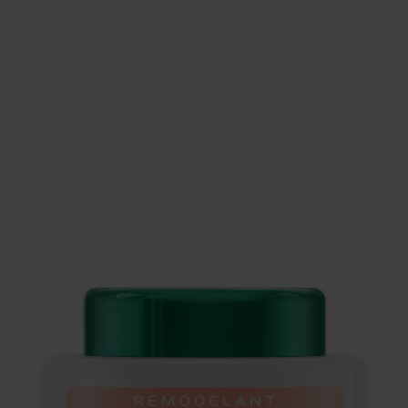
REMODELANT ACTIVE - GEL EFFET
FRAIS
€25.00
We're sorry, but the product you're looking for is currently
experiencing high demand. It will be back very soon!