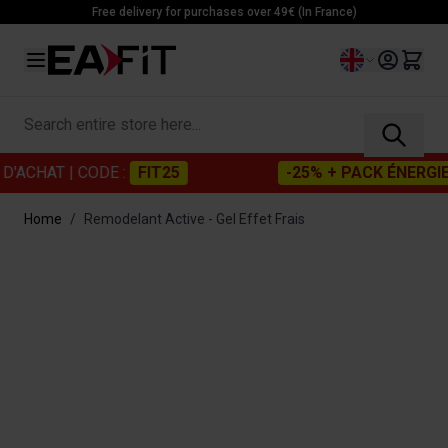
Skip to Content
Free delivery for purchases over 49€ (In France)
Language
Search entire store here...
CHAT
| CODE :
FIT25
-25% + PACK ÉNERGIE OF
Home
/
Remodelant Active - Gel Effet Frais
Main image
Click to view image in fullscreen