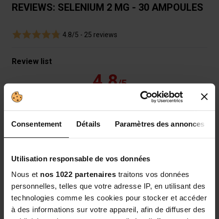
REVIEWS: SELENIUM 2 MG - 30 AMPOULES
4.8/5 -
25 reviews
Review list
4.8
/5
Consentement
Détails
Paramètres des annonces
Basé sur
25
avis soumis à un contrôle
Voir l’attestation de confiance
Utilisation responsable de vos données
5 stars
21
Nous et
nos 1022 partenaires
traitons vos données
4 stars
4
personnelles, telles que votre adresse IP, en utilisant des
technologies comme les cookies pour stocker et accéder
3 stars
0
à des informations sur votre appareil, afin de diffuser des
2 stars
0