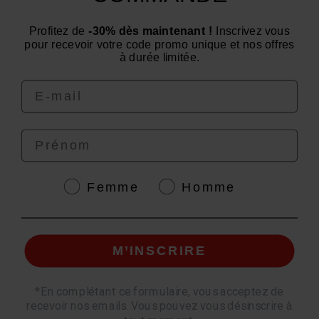
Need advice? Have a question?
Profitez de
-30% dès maintenant !
Inscrivez vous
We are at your service from Monday to Friday: from 9
pour recevoir votre code promo unique et nos offres
am to 12 pm and from 2 pm to 4 pm
à durée limitée.
Email
Prénom
4.6
/
5
Genre
Femme
Homme
M’INSCRIRE
© EAFIT 2026 | Secure Payment | *AFNOR NF EN 17444 Standard. See product
sheet.
*
En complétant ce formulaire, vous acceptez de
recevoir nos emails. Vous pouvez vous désinscrire à