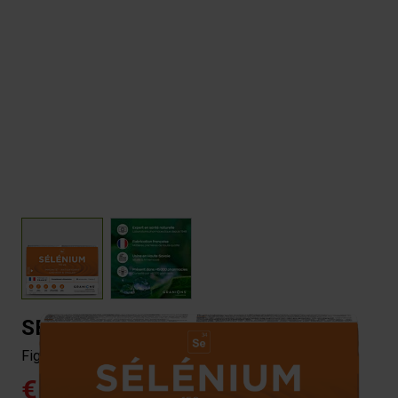
View larger image
View larger image
SELENIUM 2 MG - 30 AMPOULES
Fight oxidative stress
€15.90
4.8/5 -
25 reviews