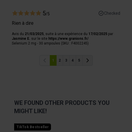
5
Checked
/5
Rien à dire
Avis du
21/03/2025
, suite à une expérience du
17/02/2025
par
Jasmine E.
sur le site
https://www.granions.fr/
Selenium 2 mg - 30 ampoules (SKU : F4002245)
1
2
3
4
5
Previous
Previous
WE FOUND OTHER PRODUCTS YOU
MIGHT LIKE!
Navigating through the elements of the carousel is possibl
Press to skip carousel
Press to go to carousel navigation
TikTok Bestseller