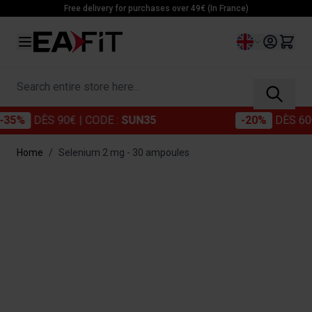
Skip to Content
Free delivery for purchases over 49€ (In France)
Language
Search entire store here...
%
DÈS 90€
| CODE :
SUN35
-20%
DÈS 60€
| C
Home
/
Selenium 2 mg - 30 ampoules
Main image
Click to view image in fullscreen