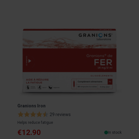
Granions Iron
Magn
29 reviews
Helps reduce fatigue
Energ
€12.90
€1
In stock