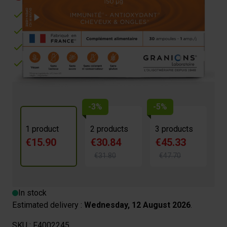
Lutte contre le stress oxydatif
Aide au fonctionnement du système immunitaires
Participe au maintien des ongles et des cheveux
Fabriqué en France
-3%
-5%
1 product
2 products
3 products
€15.90
€30.84
€45.33
€31.80
€47.70
In stock
Estimated delivery :
Wednesday, 12 August 2026
.
SKU :
F4002245