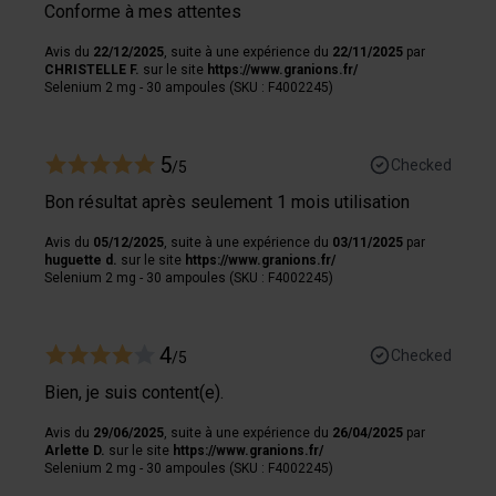
Conforme à mes attentes
votre consentement à tout moment à partir de la
déclaration sur les cookies.
Avis du
22/12/2025
, suite à une expérience du
22/11/2025
par
CHRISTELLE F.
sur le site
https://www.granions.fr/
Selenium 2 mg - 30 ampoules (SKU : F4002245)
Les cookies nous permettent de personnaliser le contenu
et les annonces, afin de vous offrir des fonctionnalités
relatives aux médias sociaux et de nous permettre une
5
Checked
/5
analyse du trafic. Nous partageons également des
Bon résultat après seulement 1 mois utilisation
informations sur votre utilisation de notre site avec nos
partenaires de médias sociaux, de publicité et analyse,
Avis du
05/12/2025
, suite à une expérience du
03/11/2025
par
qui peuvent combiner celles-ci avec des informations
huguette d.
sur le site
https://www.granions.fr/
Selenium 2 mg - 30 ampoules (SKU : F4002245)
autres que vous leur avez fournies par ailleurs ou
collectées lors de votre utilisation de leurs services.
4
Checked
/5
Bien, je suis content(e).
Avis du
29/06/2025
, suite à une expérience du
26/04/2025
par
Arlette D.
sur le site
https://www.granions.fr/
Selenium 2 mg - 30 ampoules (SKU : F4002245)