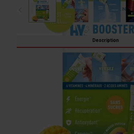
Description
UNE SOLUTION PRATIQUE POUR SOUTENI
Les
Sticks hydratation Électrolytes HYDROP
ont été
quotidien, lors de fortes chaleurs, en voyage ou pendant 
simple, rapide et nomade.
La formule associe des électrolytes, des vitamines et 
et soutien du système nerveux
. Le tout dans une for
QU’EST-CE QUE LES ÉLECTROLYTES ?
Les électrolytes sont des minéraux présents dans l’organ