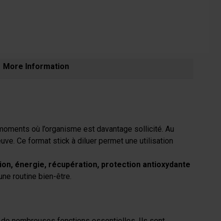
More Information
moments où l’organisme est davantage sollicité. Au
uve. Ce format stick à diluer permet une utilisation
ion, énergie, récupération, protection antioxydante
 une routine bien-être.
ns de nombreuses fonctions essentielles. Ils sont