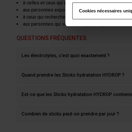
à celles et ceux qui voyagent souvent ;
Collecter des informatio
aux personnes exposées à de fortes chaleurs ;
Cookies nécessaires uni
Identifier votre appareil
à ceux qui recherchent une solution simple pour acco
digitales).
aux personnes qui veulent intégrer un geste bien-être
Pour en savoir plus sur le tr
Détails »
. Vous pouvez modifi
QUESTIONS FRÉQUENTES
Les cookies nous permettent d
Les électrolytes, c’est quoi exactement ?
aux médias sociaux et de no
utilisation de notre site av
avec des informations autres
Quand prendre les Sticks hydratation HYDROP ?
services.
Est-ce que les Sticks hydratation HYDROP contienn
Combien de sticks peut-on prendre par jour ?