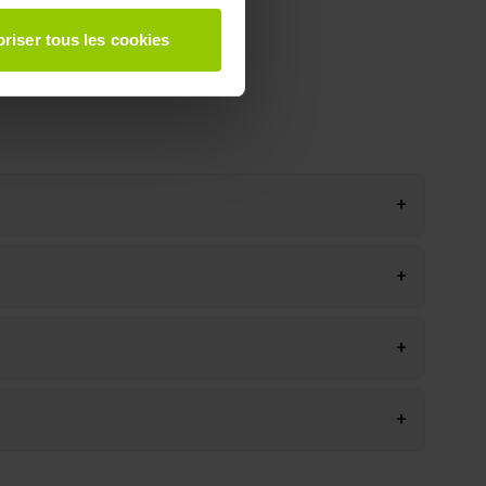
à plusieurs mètres près
riser tous les cookies
pécifiques (empreintes
, reportez-vous à la
section «
claration sur les cookies.
 des fonctionnalités relatives
+
t des informations sur votre
ui peuvent combiner celles-ci
de votre utilisation de leurs
+
+
+