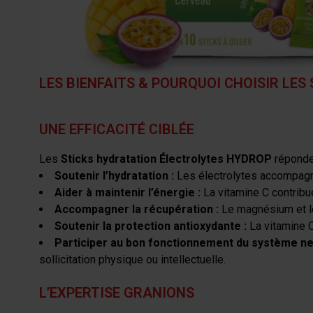
particulièrement importants lorsque le corps est exposé à
Un apport adapté en électrolytes aide à accompagner l’h
le bien-être au quotidien, mais aussi dans les périodes
LES BIENFAITS & POURQUOI CHOISIR LES
UNE EFFICACITÉ CIBLÉE
Les
Sticks hydratation Électrolytes HYDROP
réponden
Soutenir l’hydratation :
Les électrolytes accompagne
Aider à maintenir l’énergie :
La vitamine C contribue
Accompagner la récupération :
Le magnésium et le
Soutenir la protection antioxydante :
La vitamine C
Participer au bon fonctionnement du système ne
sollicitation physique ou intellectuelle.
L’EXPERTISE GRANIONS