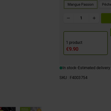
Mangue Passion
Pêch
Quantity
m
 BREAK
1 product
€9.90
In stock
-
Estimated delivery
SKU :
F4003754
image
View larger image
View larger image
View larger image
View larger im