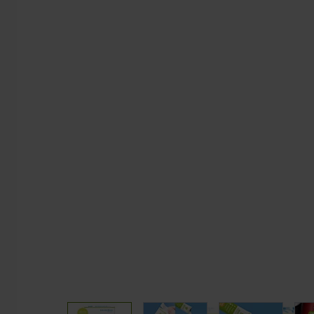
Carnitine
Sleep
CLA
Vitamins and Minerals
Coupe fai
PACKS
GOURMET
Muscle Building Packs
Bars
Mass Gain Packs
Pancakes
Slimming and Drying Packs
Slimming Packs
Weight Loss Packs
Endurance & Energy Packs
View larger image
View larger image
View larger 