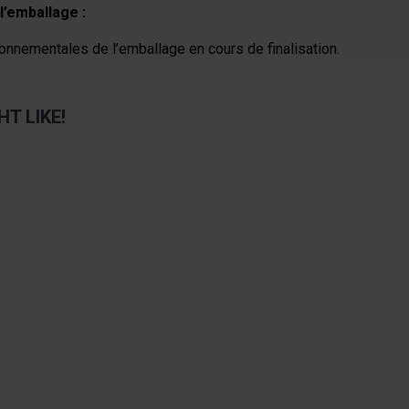
l’emballage :
onnementales de l’emballage en cours de finalisation.
T LIKE!
sible using the tab key. You can skip the carousel or go straight