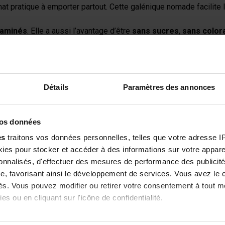
 pratique à emporter partout. Cette galénique nomade facilite la
 aminés
. Elle a aussi l’avantage d’être
sans sucres
,
sans color
Détails
Paramètres des annonces
ent sélectionnés :
une fonction musculaire normale et participent à l’équilibre global
 majeurs, particulièrement intéressants dans les situations où l
vos données
 à protéger les cellules contre le stress oxydatif.
ent la formule pour accompagner le métabolisme énergétique e
es
traitons vos données personnelles, telles que votre adresse IP,
nés viennent enrichir la formule pour une approche globale du bi
es pour stocker et accéder à des informations sur votre appareil
sonnalisés, d'effectuer des mesures de performance des publicité
ATION HYDROP ?
e, favorisant ainsi le développement de services. Vous avez le ch
ités. Vous pouvez modifier ou retirer votre consentement à tout 
leur hydratation dans différentes situations du quotidien. Il conv
es ou en cliquant sur l'icône de confidentialité.
imerions également :