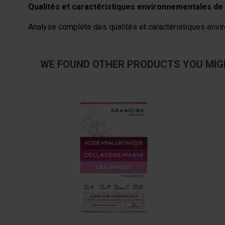
Qualités et caractéristiques environnementales de 
Analyse complète des qualités et caractéristiques envir
WE FOUND OTHER PRODUCTS YOU MIGH
Navigating through the elements of the carousel is pos
Press to skip carousel