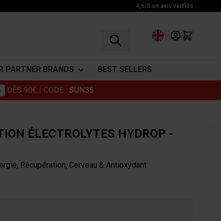
4,6/5 on avis vérifiés
Language
R PARTNER BRANDS
BEST SELLERS
%
DÈS 90€
| CODE :
SUN35
vinegar
Granions
ENDURANCE
RECOVERY
VITAMINES
Foucaud
Before exercice
BCAA
Vitamine C
TION ÉLECTROLYTES HYDROP -
Punch Power
During exercice
Glutamine
Vitamins
After exercice
Amino acid complex
ohlii
Somatoline
nergie, Récupération, Cerveau & Antioxydant
Drinks
Muscle Relaxants
Cosmetics