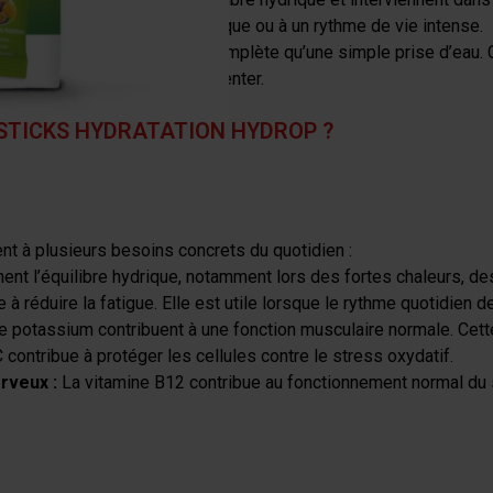
 la chaleur, à l’activité physique ou à un rythme de vie intense.
ydratation de manière plus complète qu’une simple prise d’eau. C
 où les besoins peuvent augmenter.
 STICKS HYDRATATION HYDROP ?
t à plusieurs besoins concrets du quotidien :
nt l’équilibre hydrique, notamment lors des fortes chaleurs, d
 à réduire la fatigue. Elle est utile lorsque le rythme quotidien d
 potassium contribuent à une fonction musculaire normale. Cette
 contribue à protéger les cellules contre le stress oxydatif.
rveux :
La vitamine B12 contribue au fonctionnement normal du 