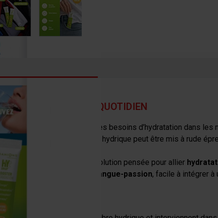
R L’HYDRATATION AU QUOTIDIEN
 formulés pour accompagner les besoins d’hydratation dans les 
un effort physique, l’équilibre hydrique peut être mis à rude épre
des acides aminés dans une solution pensée pour allier
hydratat
mule
sans sucres
, au
goût mangue-passion
, facile à intégrer à
isme. Ils participent à l’équilibre hydrique et interviennent da