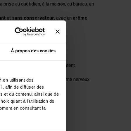
 prise au quotidien, à la maison, au bureau, en
ant
et
sans conservateur
, avec un
arôme
À propos des cookies
 de la formule.
es besoins en hydratation augmentent.
t le bon fonctionnement du système nerveux.
 en utilisant des
en-être et de la récupération.
, afin de diffuser des
s et du contenu, ainsi que de
oix quant à l'utilisation de
moment en consultant la
ient particulièrement :