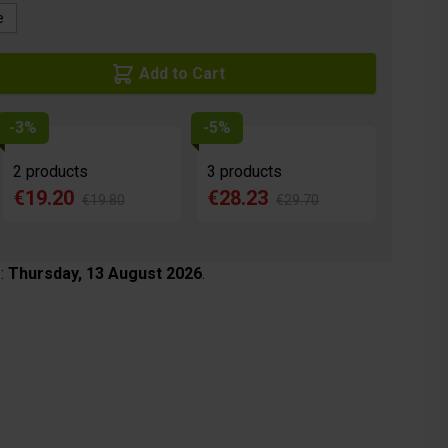
e
Add to Cart
-3%
-5%
2 products
3 products
€19.20
€28.23
€19.80
€29.70
 :
Thursday, 13 August 2026
.
age
View larger image