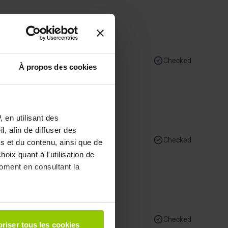
granions.fr/
Checked
À propos des cookies
ps://www.granions.fr/
 en utilisant des
, afin de diffuser des
Checked
s et du contenu, ainsi que de
oix quant à l'utilisation de
moment en consultant la
ps://www.granions.fr/
à plusieurs mètres près
Checked
riser tous les cookies