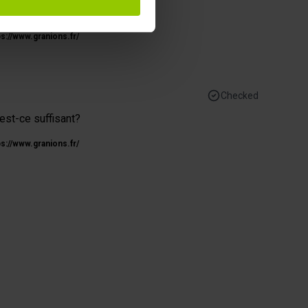
pécifiques (empreintes
ps://www.granions.fr/
, reportez-vous à la
section «
claration sur les cookies.
 des fonctionnalités relatives
Checked
t des informations sur votre
 est-ce suffisant?
ui peuvent combiner celles-ci
de votre utilisation de leurs
ps://www.granions.fr/
ious