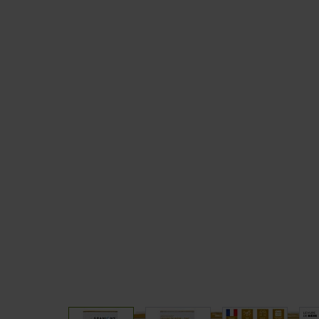
Carnitine
Sleep
CLA
Vitamins and Minerals
Coupe fai
PACKS
GOURMET
Muscle Building Packs
Bars
Mass Gain Packs
Pancakes
Slimming and Drying Packs
Slimming Packs
Weight Loss Packs
Endurance & Energy Packs
View larger image
View larger image
View larger 