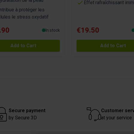
hydratation de la peau
Effet rafraîchissant imm
ntribue à protéger les
llules le stress oxydatif
.90
€19.50
In stock
Add to Cart
Add to Cart
Secure payment
Customer ser
by Secure 3D
at your service