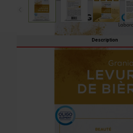
Description
Since 1948, the Laboratoire des Granions has been the spe
Today, it is extending its know-how to innovative active i
The Granions pharmaceutical laboratory is part of a high
legislation, traceability.
Thus, the Laboratoire des Granions confirms its primary m
Brewer's yeast granions for the beauty of the skin, nails
(1) Zinc contributes to the maintenance of normal skin, hair and nails.