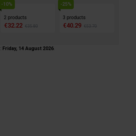
-10%
-25%
2 products
3 products
€32.22
€40.29
€35.80
€53.70
 :
Friday, 14 August 2026
.
age
View larger image
View larger image