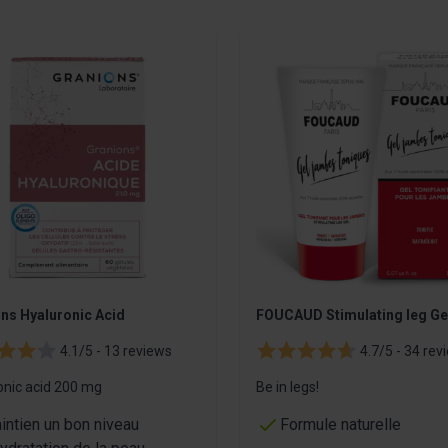
sible using the tab key. You can skip the carousel or go straight
ns Hyaluronic Acid
FOUCAUD Stimulating leg Ge
4.1/5 -
13 reviews
4.7/5 -
34 rev
onic acid 200 mg
Be in legs!
intien un bon niveau
Formule naturelle