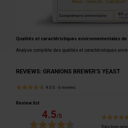
Dietary supplement.
Net weight: 38g.
Box of 60 vegetable capsules.
Program from 20 to 60 days.
Qualités et caractéristiques environnementales de 
Analyse complète des qualités et caractéristiques envir
REVIEWS: GRANIONS BREWER'S YEAST
4.5/5 -
6 reviews
Review list
4.5
/5
Très bon prod