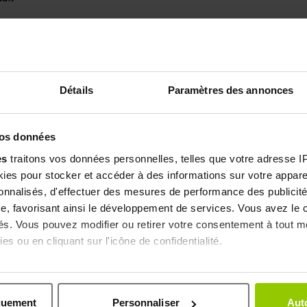
025
, suite à une expérience du
01/07/2025
par
Jennifer L.
sur le site
https://www.
's yeast (SKU : RMD0000221)
5
/5
Détails
Paramètres des annonces
022
, suite à une expérience du
02/07/2022
par
an anonymous user
sur le site
htt
vos données
's yeast (SKU : RMD0000221)
es
traitons vos données personnelles, telles que votre adresse IP,
es pour stocker et accéder à des informations sur votre appareil
3
/5
sonnalisés, d'effectuer des mesures de performance des publicité
e, favorisant ainsi le développement de services. Vous avez le ch
ar pas encore utilisé
ités. Vous pouvez modifier ou retirer votre consentement à tout 
022
, suite à une expérience du
20/01/2022
par
an anonymous user
sur le site
htt
es ou en cliquant sur l'icône de confidentialité.
's yeast (SKU : RMD0000221)
imerions également :
ns sur votre localisation géographique qui peuvent être précises 
5
/5
quement
Personnaliser
Auto