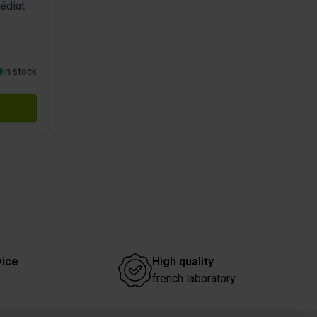
édiat
In stock
vice
High quality
french laboratory