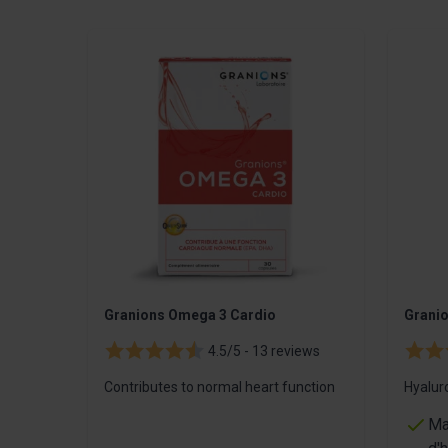
Navigating through the elements of the carousel is pos
Press to skip carousel
Granions Omega 3 Cardio
Granio
4.5/5 -
13 reviews
Contributes to normal heart function
Hyalur
Ma