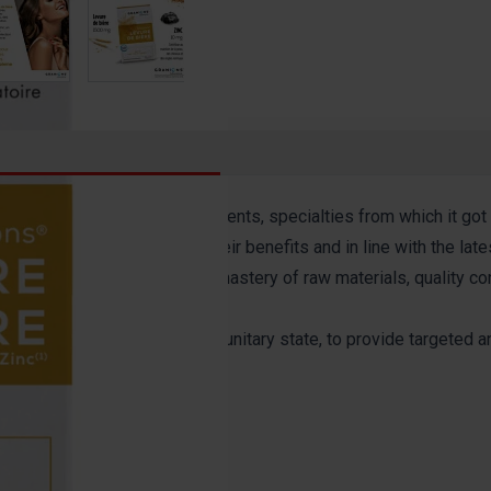
cialist in unitary trace elements, specialties from which it got 
ngredients, recognized for their benefits and in line with the late
 quality and safety approach: mastery of raw materials, quality 
ission: specific assets, in a unitary state, to provide targeted 
 and hair
.
(1)