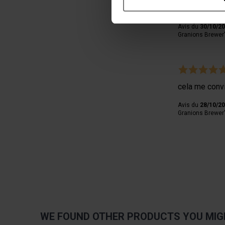
Identifier votre appareil
Je ne peux enc
digitales).
Avis du
30/10/2
Pour en savoir plus sur le tr
Granions Brewer
Détails »
. Vous pouvez modifi
Les cookies nous permettent d
aux médias sociaux et de no
cela me convi
utilisation de notre site av
avec des informations autres
Avis du
28/10/2
services.
Granions Brewer
WE FOUND OTHER PRODUCTS YOU MIGH