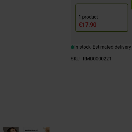
1 product
€17.90
m
 BREAK
In stock
-
Estimated delivery
SKU :
RMD0000221
image
View larger image
View larger image
View larger image
View larger im