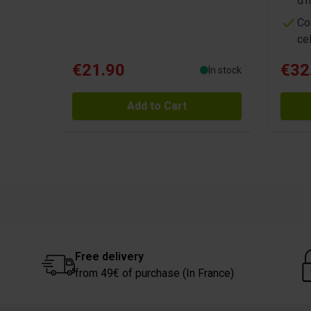
d'
Co
ce
€21.90
€32
In stock
Add to Cart
Free delivery
from 49€ of purchase (In France)