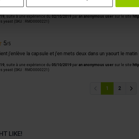
 en l'analysant activement pour en relever les caractéristiques s
ore donner d'avis sur l'efficacité. Non utiliser pour l'instant.
019
, suite à une expérience du
02/10/2019
par
an anonymous user
sur le site
htt
aitement de vos données personnelles et définir vos préférences
's yeast (SKU : RMD0000221)
er ou retirer votre consentement à tout moment à partir de la dé
e personnaliser le contenu et les annonces, afin de vous offrir
5
/5
us permettre une analyse du trafic. Nous partageons égalemen
ent j’enlève la capsule et j’en mets deux dans un yaourt le matin
ec nos partenaires de médias sociaux, de publicité et analyse, q
 que vous leur avez fournies par ailleurs ou collectées lors 
019
, suite à une expérience du
05/10/2019
par
an anonymous user
sur le site
htt
's yeast (SKU : RMD0000221)
1
2
Previous
Prev
T LIKE!